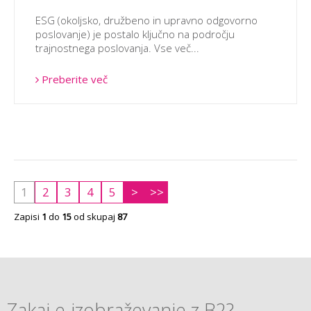
ESG (okoljsko, družbeno in upravno odgovorno
poslovanje) je postalo ključno na področju
trajnostnega poslovanja. Vse več...
Preberite več
1
2
3
4
5
>
>>
Zapisi
1
do
15
od skupaj
87
Zakaj e-izobraževanje z B2?