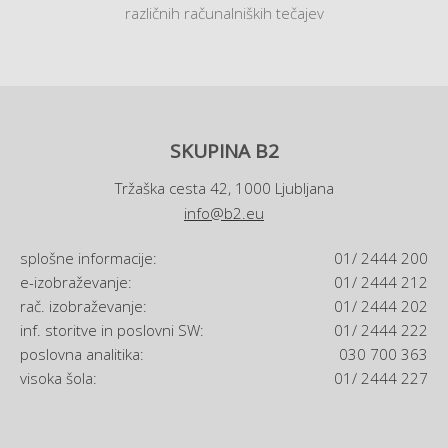
različnih računalniških tečajev
SKUPINA B2
Tržaška cesta 42, 1000 Ljubljana
info@b2.eu
splošne informacije:
01/ 2444 200
e-izobraževanje:
01/ 2444 212
rač. izobraževanje:
01/ 2444 202
inf. storitve in poslovni SW:
01/ 2444 222
poslovna analitika:
030 700 363
visoka šola:
01/ 2444 227