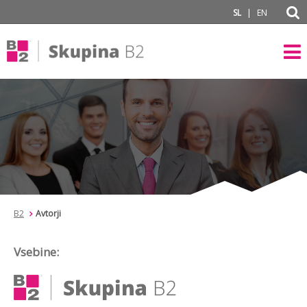
subPage
|
SL
EN
B2
Avtorji
Vsebine: