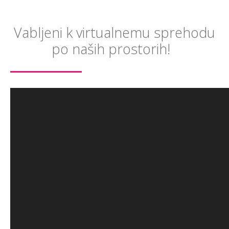
Vabljeni k virtualnemu sprehodu
po naših prostorih!