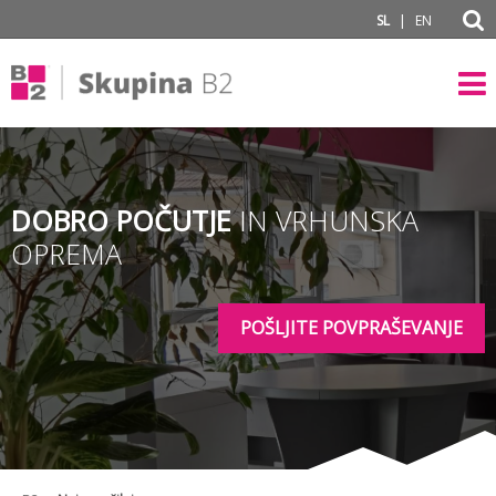
subPage
|
SL
EN
DOBRO POČUTJE
IN VRHUNSKA
OPREMA
POŠLJITE POVPRAŠEVANJE