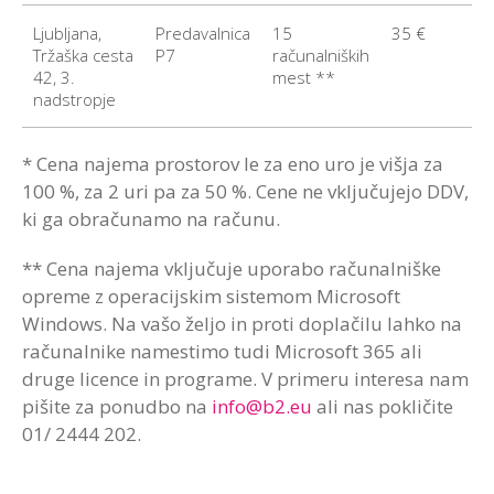
Ljubljana,
Predavalnica
15
35 €
Tržaška cesta
P7
računalniških
42, 3.
mest **
nadstropje
* Cena najema prostorov le za eno uro je višja za
100 %, za 2 uri pa za 50 %. Cene ne vključujejo DDV,
ki ga obračunamo na računu.
** Cena najema vključuje uporabo računalniške
opreme z operacijskim sistemom Microsoft
Windows. Na vašo željo in proti doplačilu lahko na
računalnike namestimo tudi Microsoft 365 ali
druge licence in programe. V primeru interesa nam
pišite za ponudbo na
info@b2.eu
ali nas pokličite
01/ 2444 202.