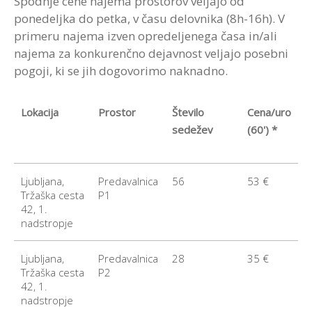
Spodnje cene najema prostorov veljajo od
ponedeljka do petka, v času delovnika (8h-16h). V
primeru najema izven opredeljenega časa in/ali
najema za konkurenčno dejavnost veljajo posebni
pogoji, ki se jih dogovorimo naknadno.
Lokacija
Prostor
Število
Cena/uro
sedežev
(60') *
Ljubljana,
Predavalnica
56
53 €
Tržaška cesta
P1
42, 1.
nadstropje
Ljubljana,
Predavalnica
28
35 €
Tržaška cesta
P2
42, 1.
nadstropje