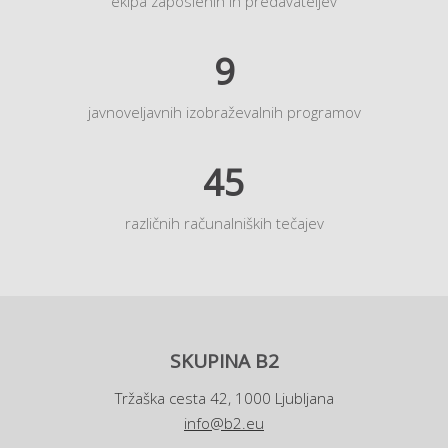
ekipa zaposlenih in predavateljev
9
javnoveljavnih izobraževalnih programov
45
različnih računalniških tečajev
SKUPINA B2
Tržaška cesta 42, 1000 Ljubljana
info@b2.eu