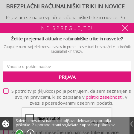
BREZPLAČNI RAČUNALNIŠKI TRIKI IN NOVICE
Prijavljam se na brezplačne računalniške trike in novice. Po
prijavi si boste lahko ogledali tudi brezplačni
e-priročnik
NE SPREGLEJTE!
računalniških trikov.
Želite prejemati aktualne računalniške trike in nasvete?
Zaupajte nam svoj elektronski naslov in prejeli boste tudi brezplačni e-priročnik
PRIJAVA
računalniških trikov.
PRIJAVA
© 2026 B2 d.o.o. Vse pravice pridržane.
Politika zasebnosti in
|
pravna obvestila
Piškotki
Avtorji
|
|
S potrditvijo (kljukico) polja potrjujem, da sem seznanjen s
svojimi pravicami, ki so zapisane v
politiki zasebnosti
, v
zvezi s posredovanimi osebnimi podatki.
Spletno mesto za namen izboljšave delovanja uporablja
piškotke.
Z uporabo strani soglašate z uporabo piškotkov.
Želim prejemati mesečne računalniške trike in novice.