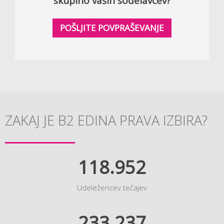
skupino vaših sodelavcev?
POŠLJITE POVPRAŠEVANJE
ZAKAJ JE B2 EDINA PRAVA IZBIRA?
118.952
Udeležencev tečajev
233.237