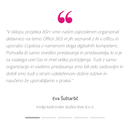
"V sklopu projekta ASI+ smo našim zaposlenim organizirali
delavnico na temo Office 365 in jih seznanili z AI v officu in
"Pr
uporabo Copilota z namenom dviga digitalnih kompetenc.
or
Pohvalila bi samo izvedbo predavanja in predavatelja, ki si je
za
za vsakega vzel čas in imel veliko potrpljenja. Tudi z samo
up
organizacijo in vsebino predavanja smo bili zelo zadovoljni in
na
dobili smo tudi s strani udeležencev dobre odzive in
za
naučeno že uporabljamo v praksi."
pr
org
pri
Eva Šuštaršič
so 
Vodja kadrovske službe
Beti d.o.o.
nep
izb
ves