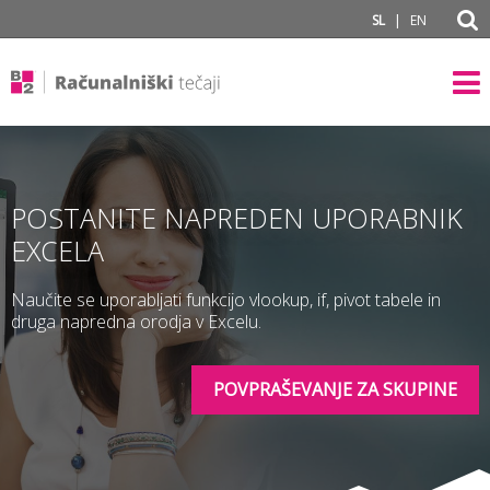
subPage portal
|
SL
EN
POSTANITE NAPREDEN UPORABNIK
EXCELA
Naučite se uporabljati funkcijo vlookup, if, pivot tabele in
druga napredna orodja v Excelu.
POVPRAŠEVANJE ZA SKUPINE