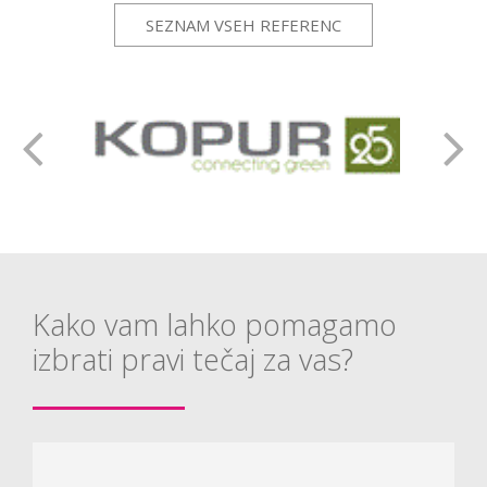
ek
SEZNAM VSEH REFERENC
del
Kako vam lahko pomagamo
izbrati pravi tečaj za vas?