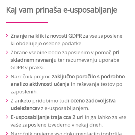
Kaj vam prinaša e-usposabljanje
Znanje na klik iz novosti GDPR
za vse zaposlene,
ki obdelujejo osebne podatke.
Zbrane vsebine bodo zaposlenim v pomoč
pri
skladnem ravnanju
ter razumevanju uporabe
GDPR v praksi.
Naročnik prejme
zaključno poročilo s podrobno
analizo aktivnosti učenja
in reševanja testov po
zaposlenih.
Z anketo pridobimo tudi
oceno zadovoljstva
udeležencev
z e-usposabljanjem.
E-usposabljanje traja cca 2 uri
in ga lahko za vse
vaše zaposlene izvedemo v nekaj dneh.
Naročnik prejeme vso dokumentacijo (potrdila,