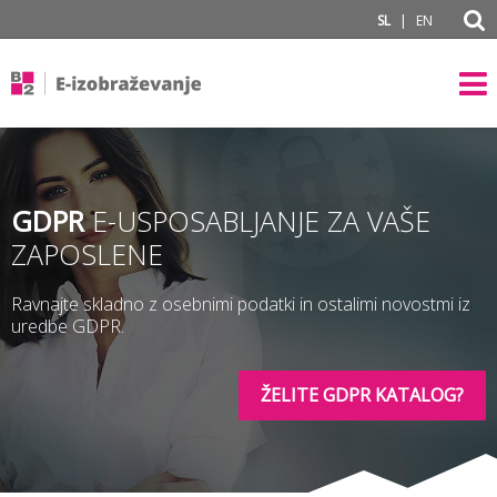
subPage portal
|
SL
EN
GDPR
E-USPOSABLJANJE ZA VAŠE
ZAPOSLENE
Ravnajte skladno z osebnimi podatki in ostalimi novostmi iz
uredbe GDPR.
ŽELITE GDPR KATALOG?