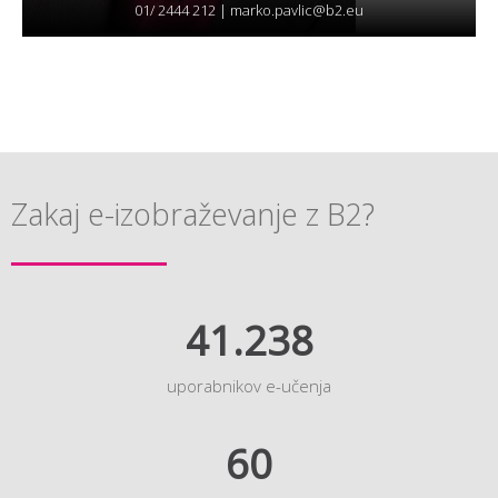
01/ 2444 212 |
marko.pavlic@b2.eu
Zakaj e-izobraževanje z B2?
41.238
uporabnikov e-učenja
60