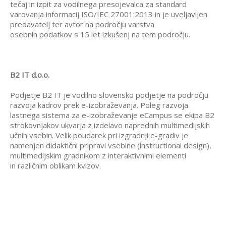
tečaj in izpit za vodilnega presojevalca za standard
varovanja informacij ISO/IEC 27001:2013 in je uveljavljen
predavatelj ter avtor na področju varstva
osebnih podatkov s 15 let izkušenj na tem področju.
B2 IT d.o.o.
Podjetje B2 IT je vodilno slovensko podjetje na področju
razvoja kadrov prek e-izobraževanja. Poleg razvoja
lastnega sistema za e-izobraževanje eCampus se ekipa B2
strokovnjakov ukvarja z izdelavo naprednih multimedijskih
učnih vsebin. Velik poudarek pri izgradnji e-gradiv je
namenjen didaktični pripravi vsebine (instructional design),
multimedijskim gradnikom z interaktivnimi elementi
in različnim oblikam kvizov.