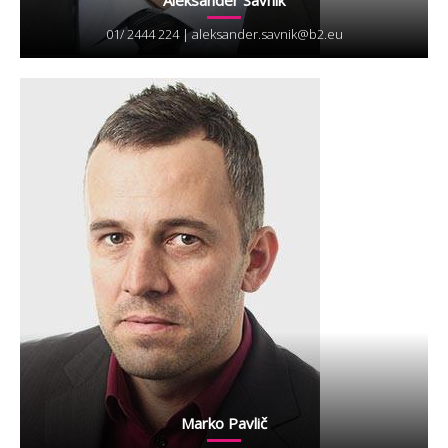
01/ 2444 224 |
aleksander.savnik@b2.eu
Marko Pavlič