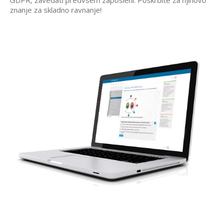
GDPR, zavedati predvsem zaposleni. Poskrbite za njihovo
znanje za skladno ravnanje!