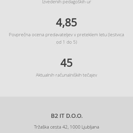
Izvedenih pedagoških ur
4,85
Povprečna ocena predavateljev v preteklem letu (lestvica
od 1 do 5)
45
Aktualnih računalniških tečajev
B2 IT D.O.O.
Tržaška cesta 42, 1000 Ljubljana