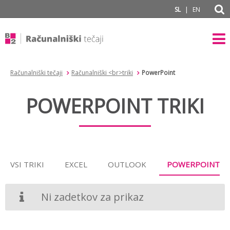
subPage
|
SL
EN
Računalniški tečaji
Računalniški <br>triki
PowerPoint
POWERPOINT TRIKI
VSI TRIKI
EXCEL
OUTLOOK
POWERPOINT
Ni zadetkov za prikaz