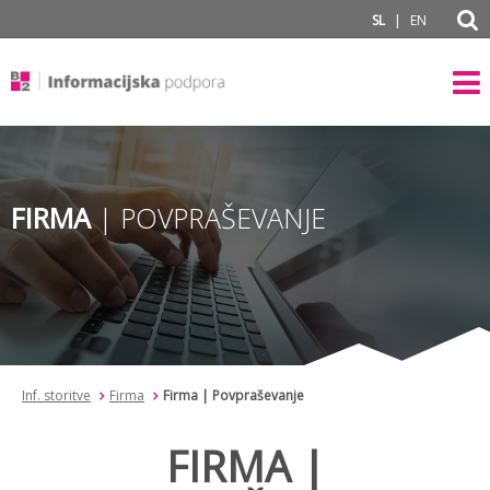
subPage
|
SL
EN
FIRMA
| POVPRAŠEVANJE
Inf. storitve
Firma
Firma | Povpraševanje
FIRMA |