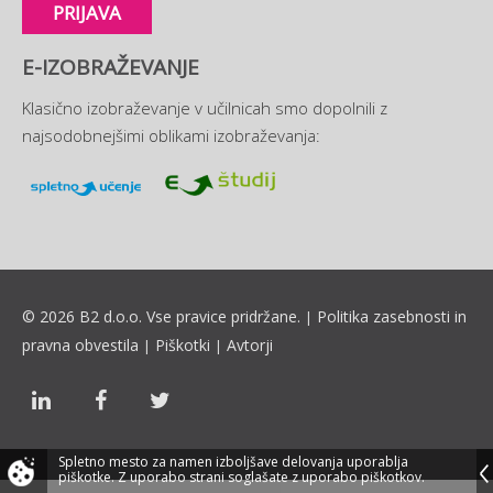
PRIJAVA
E-IZOBRAŽEVANJE
Klasično izobraževanje v učilnicah smo dopolnili z
najsodobnejšimi oblikami izobraževanja:
© 2026 B2 d.o.o. Vse pravice pridržane.
Politika zasebnosti in
|
pravna obvestila
Piškotki
Avtorji
|
|
Spletno mesto za namen izboljšave delovanja uporablja
piškotke.
Z uporabo strani soglašate z uporabo piškotkov.