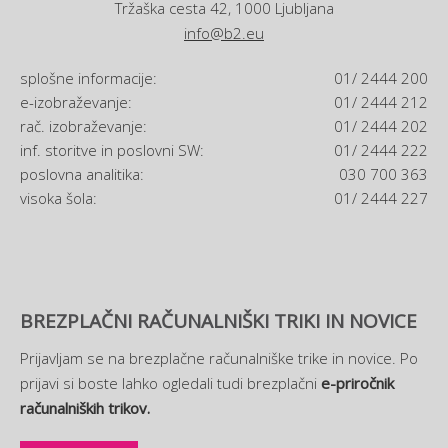
Tržaška cesta 42, 1000 Ljubljana
info@b2.eu
splošne informacije:
01/ 2444 200
e-izobraževanje:
01/ 2444 212
rač. izobraževanje:
01/ 2444 202
inf. storitve in poslovni SW:
01/ 2444 222
poslovna analitika:
030 700 363
visoka šola:
01/ 2444 227
BREZPLAČNI RAČUNALNIŠKI TRIKI IN NOVICE
Prijavljam se na brezplačne računalniške trike in novice. Po
prijavi si boste lahko ogledali tudi brezplačni
e-priročnik
računalniških trikov.