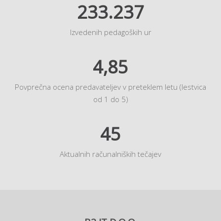
233.237
Izvedenih pedagoških ur
4,85
Povprečna ocena predavateljev v preteklem letu (lestvica
od 1 do 5)
45
Aktualnih računalniških tečajev