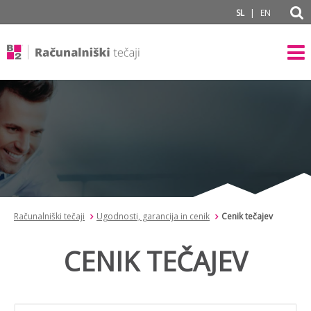
subPage portal
|
SL
EN
Računalniški tečaji
Ugodnosti, garancija in cenik
Cenik tečajev
CENIK TEČAJEV