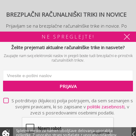
BREZPLAČNI RAČUNALNIŠKI TRIKI IN NOVICE
Prijavljam se na brezplačne računalniške trike in novice. Po
prijavi si boste lahko ogledali tudi brezplačni
e-priročnik
NE SPREGLEJTE!
računalniških trikov.
Želite prejemati aktualne računalniške trike in nasvete?
Zaupajte nam svoj elektronski naslov in prejeli boste tudi brezplačni e-priročnik
PRIJAVA
računalniških trikov.
PRIJAVA
© 2026 B2 d.o.o. Vse pravice pridržane.
Politika zasebnosti in
|
pravna obvestila
Piškotki
Avtorji
|
|
S potrditvijo (kljukico) polja potrjujem, da sem seznanjen s
svojimi pravicami, ki so zapisane v
politiki zasebnosti
, v
zvezi s posredovanimi osebnimi podatki.
Spletno mesto za namen izboljšave delovanja uporablja
piškotke.
Z uporabo strani soglašate z uporabo piškotkov.