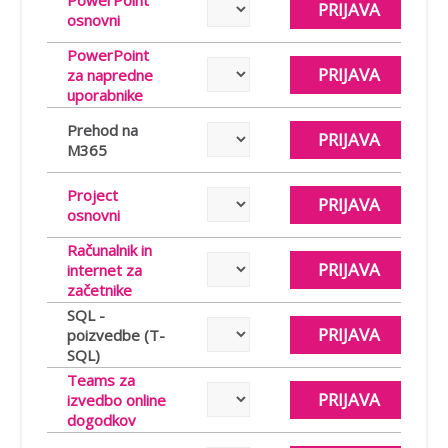
PowerPoint
PRIJAVA
osnovni
PowerPoint
PRIJAVA
za napredne
uporabnike
Prehod na
PRIJAVA
M365
Project
PRIJAVA
osnovni
Računalnik in
PRIJAVA
internet za
začetnike
SQL -
PRIJAVA
poizvedbe (T-
SQL)
Teams za
PRIJAVA
izvedbo online
dogodkov