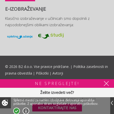
E-IZOBRAŽEVANJE
Klasično izobraževanje v učilnicah smo dopolnili z
najsodobnejšimi oblikami izobraževanja:
© 2026 B2 d.o.o. Vse pravice pridržane.
Politika zasebnosti in
|
pravna obvestila
Piškotki
Avtorji
|
|
NE SPREGLEJTE!
Želite izvedeti več?
Vas storitev zanima, pa potrebujete dodatne informacije?
Spletno mesto za namen izboljšave delovanja uporablja
piškotke.
Z uporabo strani soglašate z uporabo piškotkov.
KONTAKTIRAJTE NAS