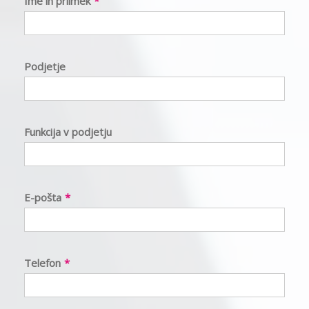
Ime in priimek
*
Podjetje
Funkcija v podjetju
E-pošta
*
Telefon
*