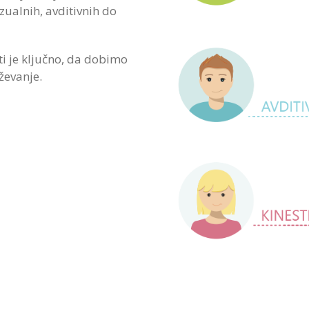
izualnih, avditivnih do
ti je ključno, da dobimo
ževanje.