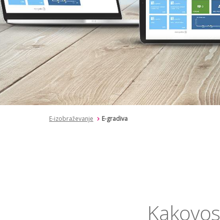
E-izobraževanje
E-gradiva
Kakovost