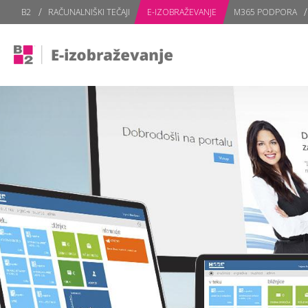
subPage portal
B2
RAČUNALNIŠKI TEČAJI
E-IZOBRAŽEVANJE
M365 PODPORA