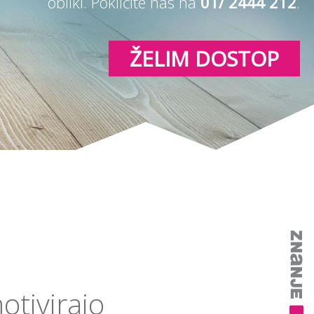
obliki. Pokličite nas na
01/ 2444 212
.
ŽELIM DOSTOP
otivirajo