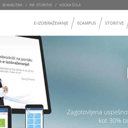
BI ANALITIKA
INF. STORITVE
VISOKA ŠOLA
E-IZOBRAŽEVANJE
ECAMPUS
STORITVE
Zagotovljena uspešnos
kot 30% bo