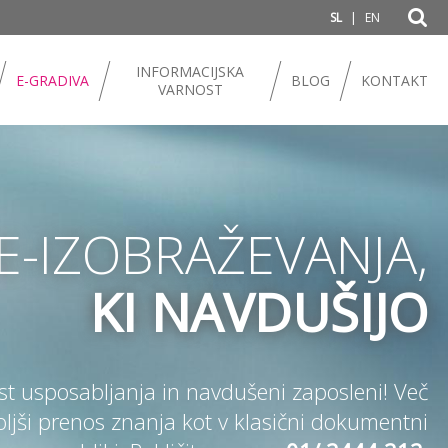
|
SL
EN
INFORMACIJSKA
E-GRADIVA
BLOG
KONTAKT
VARNOST
E-IZOBRAŽEVANJA,
KI NAVDUŠIJO
t usposabljanja in navdušeni zaposleni! Več
ljši prenos znanja kot v klasični dokumentni