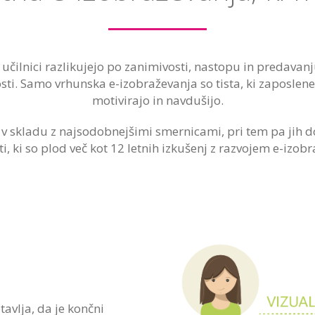
 učilnici razlikujejo po zanimivosti, nastopu in predavan
osti. Samo vrhunska e-izobraževanja so tista, ki zaposlene
motivirajo in navdušijo.
v skladu z najsodobnejšimi smernicami, pri tem pa jih 
i, ki so plod več kot 12 letnih izkušenj z razvojem e-izobr
n
avlja, da je končni