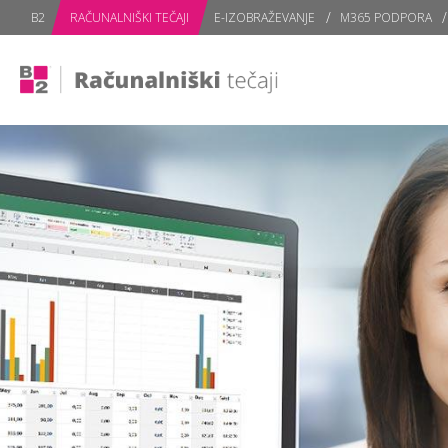
subPage portal
B2
RAČUNALNIŠKI TEČAJI
E-IZOBRAŽEVANJE
M365 PODPORA