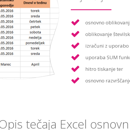
osnovno oblikovanje
oblikovanje števils
izračuni z uporabo
uporaba SUM funkcije
hitro tiskanje ter
osnovno razvrščanj
Opis tečaja Excel osnovn