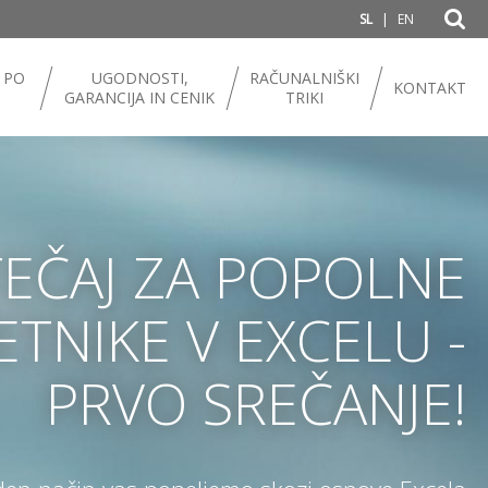
|
SL
EN
 PO
UGODNOSTI,
RAČUNALNIŠKI
KONTAKT
GARANCIJA IN CENIK
TRIKI
TEČAJ ZA POPOLNE
ETNIKE V EXCELU -
PRVO SREČANJE!