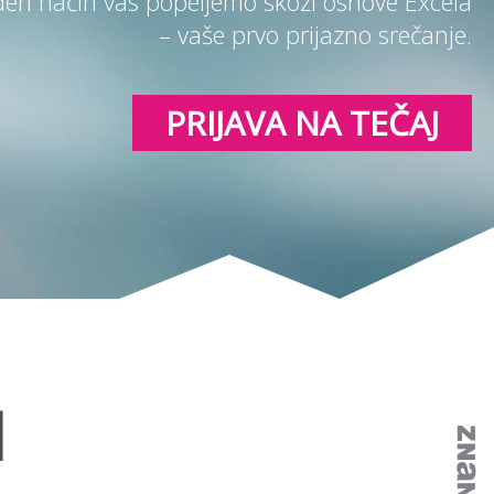
den način vas popeljemo skozi osnove Excela
– vaše prvo prijazno srečanje.
PRIJAVA NA TEČAJ
I