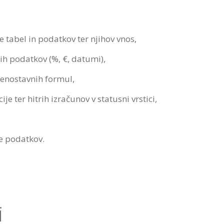
 tabel in podatkov ter njihov vnos,
kih podatkov (%, €, datumi),
 enostavnih formul,
 ter hitrih izračunov v statusni vrstici,
e podatkov.
i