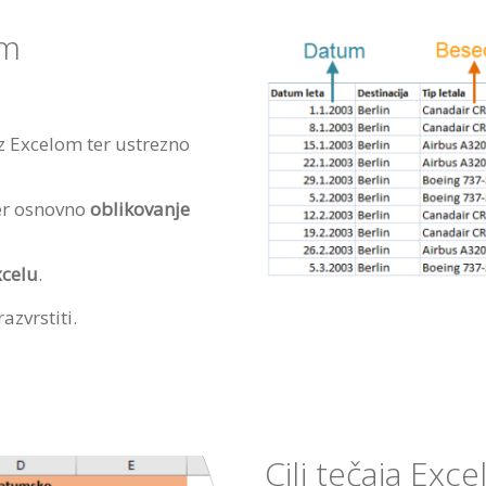
em
z Excelom ter ustrezno
er osnovno
oblikovanje
xcelu
.
azvrstiti.
Cilj tečaja Exc