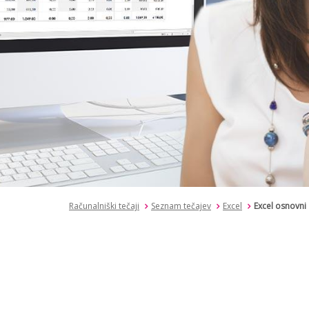
Računalniški tečaji
Seznam tečajev
Excel
Excel osnovni