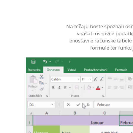
Na tečaju boste spoznali osn
vnašati osnovne podatke 
enostavne računske tabele t
formule ter funkci