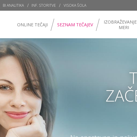
BI ANALITIKA
INF. STORITVE
VISOKA ŠOLA
IZOBRAŽEVANJE
ONLINE TEČAJI
SEZNAM TEČAJEV
MERI
ZAČ