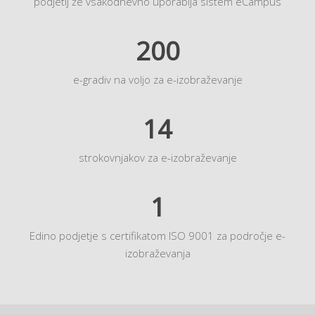
podjetij že vsakodnevno uporablja sistem eCampus
200
e-gradiv na voljo za e-izobraževanje
14
strokovnjakov za e-izobraževanje
1
Edino podjetje s certifikatom ISO 9001 za področje e-
izobraževanja