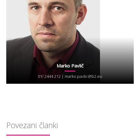
Marko Pavlič
01/ 2444 212 |
marko.pavlic@b2.eu
Povezani članki