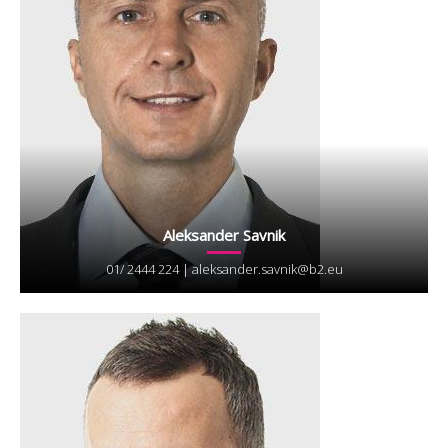
nalog in uspešnosti učenja naših
zaposlenih, kar je tudi ena ključnih
informacij, kako lahko v podjetju
sistematično skrbimo za osveščanje
zaposlenih iz informacijske varnosti.
Ker smo s podjetjem B2 IT že
uspešno sodelovali na področju
računalniškega izobraževanja, bomo
njihovi uporabniki storitve zagotovo
tudi v prihodnje.
Aleksander Savnik
01/ 2444 224 |
aleksander.savnik@b2.eu