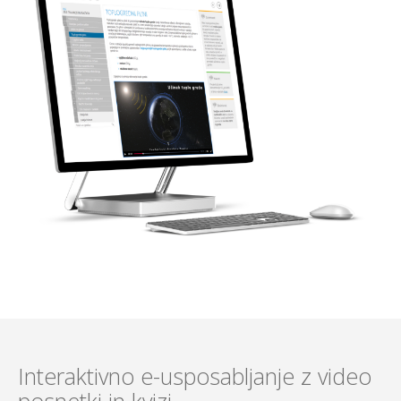
Interaktivno e-usposabljanje z video
posnetki in kvizi