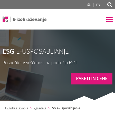
subPage portal
|
SL
EN
ESG
E-USPOSABLJANJE
Pospešite osveščenost na področju ESG!
PAKETI IN CENE
E-izobraževanje
E-gradiva
ESG e-usposabljanje