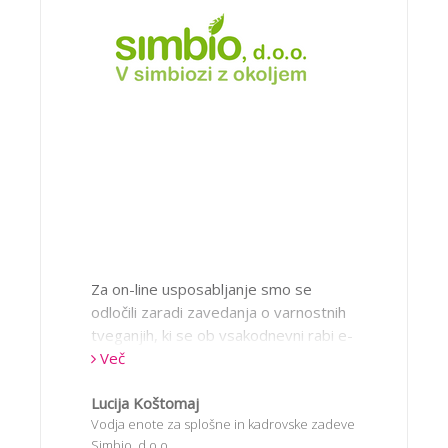
Za on-line usposabljanje smo se
odločili zaradi zavedanja o varnostnih
tveganjih, ki se ob vsakodnevni rabi e-
pošte, interneta, socialnih omrežij in
Več
pametnih naprav, lahko končajo
Lucija Koštomaj
neprijetno in škodljivo za nas ter naše
Vodja enote za splošne in kadrovske zadeve
delovno okolje. Podjetje B2 IT je za
Simbio, d.o.o.