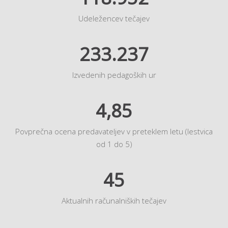
Udeležencev tečajev
233.237
Izvedenih pedagoških ur
4,85
Povprečna ocena predavateljev v preteklem letu (lestvica
od 1 do 5)
45
Aktualnih računalniških tečajev