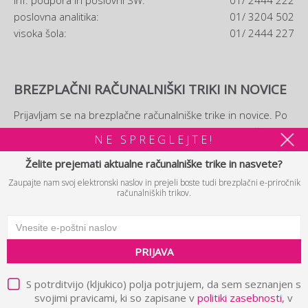
inf. podpora in poslovni SW:
01/ 2444 222
poslovna analitika:
01/ 3204 502
visoka šola:
01/ 2444 227
BREZPLAČNI RAČUNALNIŠKI TRIKI IN NOVICE
Prijavljam se na brezplačne računalniške trike in novice. Po
prijavi si boste lahko ogledali tudi brezplačni
e-priročnik
NE SPREGLEJTE!
računalniških trikov.
Želite prejemati aktualne računalniške trike in nasvete?
Zaupajte nam svoj elektronski naslov in prejeli boste tudi brezplačni e-priročnik
PRIJAVA
računalniških trikov.
PRIJAVA
© 2026 B2 d.o.o. Vse pravice pridržane.
Politika zasebnosti in
|
pravna obvestila
Piškotki
Avtorji
|
|
S potrditvijo (kljukico) polja potrjujem, da sem seznanjen s
svojimi pravicami, ki so zapisane v
politiki zasebnosti
, v