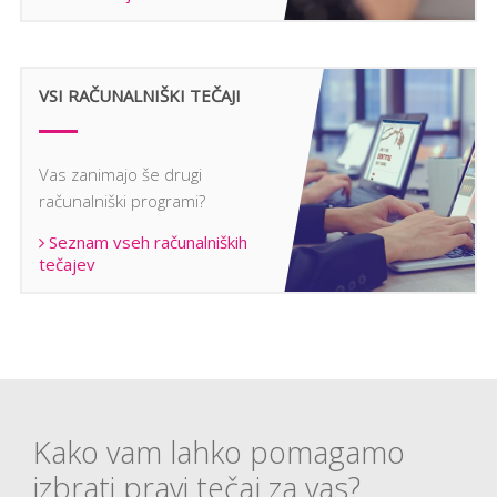
VSI RAČUNALNIŠKI TEČAJI
Vas zanimajo še drugi
računalniški programi?
Seznam vseh računalniških
tečajev
Kako vam lahko pomagamo
izbrati pravi tečaj za vas?