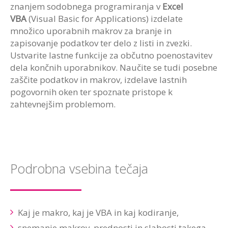
znanjem sodobnega programiranja v
Excel
VBA
(Visual Basic for Applications) izdelate
množico uporabnih makrov za branje in
zapisovanje podatkov ter delo z listi in zvezki.
Ustvarite lastne funkcije za občutno poenostavitev
dela končnih uporabnikov. Naučite se tudi posebne
zaščite podatkov in makrov, izdelave lastnih
pogovornih oken ter spoznate pristope k
zahtevnejšim problemom.
Podrobna vsebina tečaja
Kaj je makro, kaj je VBA in kaj kodiranje,
snemanje makrov, prednosti in slabosti takega