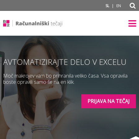
subPage portal
|
SL
EN
AVTOMATIZIRAJTE DELO V EXCELU
Moč makrojev vam bo prihranila veliko časa. Vsa opravila
boste opravili samo še na en klik.
PRIJAVA NA TEČAJ