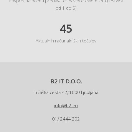
Povprečna ocena predavateljev v preteklem letu (lestvica
od 1 do 5)
45
Aktualnih računalniških tečajev
B2 IT D.O.O.
Tržaška cesta 42, 1000 Ljubljana
info@b2.eu
01/ 2444 202