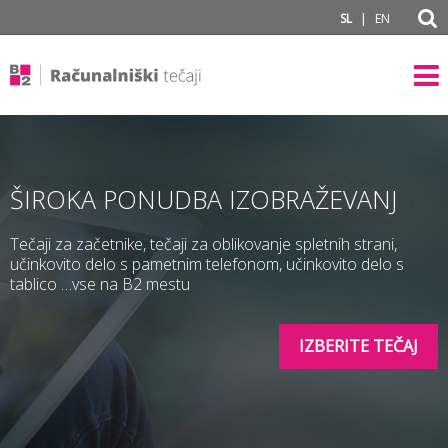
subPage portal
|
SL
EN
ŠIROKA PONUDBA IZOBRAŽEVANJ
Tečaji za začetnike, tečaji za oblikovanje spletnih strani,
učinkovito delo s pametnim telefonom, učinkovito delo s
tablico …vse na B2 mestu
IZBERITE TEČAJ