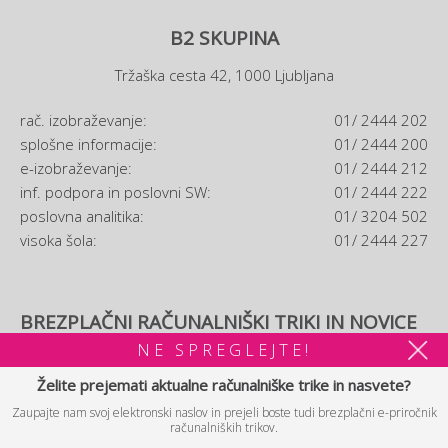
B2 SKUPINA
Tržaška cesta 42, 1000 Ljubljana
rač. izobraževanje:
01/ 2444 202
splošne informacije:
01/ 2444 200
e-izobraževanje:
01/ 2444 212
inf. podpora in poslovni SW:
01/ 2444 222
poslovna analitika:
01/ 3204 502
visoka šola:
01/ 2444 227
BREZPLAČNI RAČUNALNIŠKI TRIKI IN NOVICE
NE SPREGLEJTE!
Prijavljam se na brezplačne računalniške trike in novice. Po
prijavi si boste lahko ogledali tudi brezplačni
e-priročnik
Želite prejemati aktualne računalniške trike in nasvete?
računalniških trikov.
Zaupajte nam svoj elektronski naslov in prejeli boste tudi brezplačni e-priročnik
računalniških trikov.