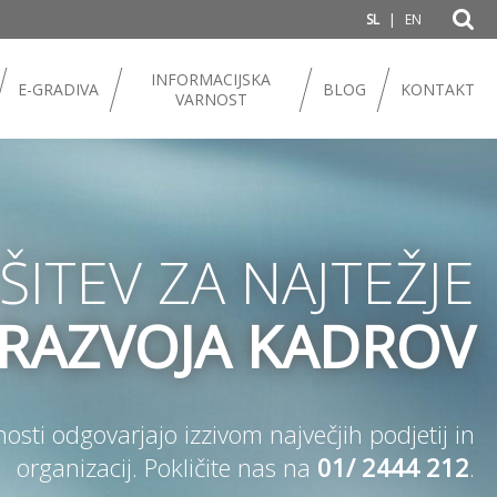
|
SL
EN
INFORMACIJSKA
E-GRADIVA
BLOG
KONTAKT
VARNOST
ŠITEV ZA NAJTEŽJE
E RAZVOJA KADROV
ti odgovarjajo izzivom največjih podjetij in
organizacij. Pokličite nas na
01/ 2444 212
.