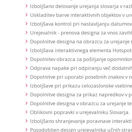
Izboljšano delovanje urejanja slovarja v razl
Uskladitev barve interaktivnih objektov v u
Izboljšava kontrol pri nastavljanju datumov v
Urejevalnik - prenova designa za vnos zavih
Dopolnitve designa na obrazcu za urejanje n
Izboljšava interaktivnega elementa Hotspot
Dopolnitev obrazca za pošiljanje opomnikov
Odprava napake pri odpiranju več dodatnih
Dopolnitve pri uporabi posebnih znakov v n
Izboljšave pri prikazu celozaslonske vsebine i
Dopolnitve designa za prikaz napredkov v po
Dopolnitve designa v obrazcu za urejanje te
Oblikovni popravki v urejevalniku Slovarja.
Izboljšano shranjevanje poravnave interakti
Posodobljen design urejevalnika učnih stran