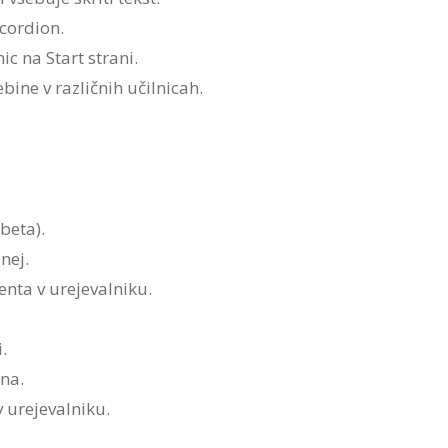
cordion.
c na Start strani.
bine v različnih učilnicah.
beta).
nej.
nta v urejevalniku.
.
gna.
 urejevalniku.