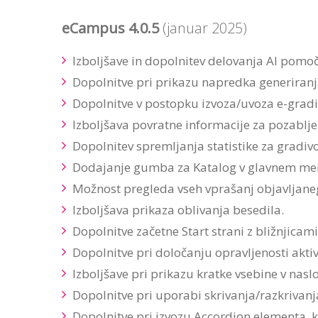
eCampus 4.0.5
(januar 2025)
Izboljšave in dopolnitev delovanja AI pomoč
Dopolnitve pri prikazu napredka generiranja
Dopolnitve v postopku izvoza/uvoza e-gradi
Izboljšava povratne informacije za pozablje
Dopolnitev spremljanja statistike za gradivo, 
Dodajanje gumba za Katalog v glavnem men
Možnost pregleda vseh vprašanj objavljaneg
Izboljšava prikaza oblivanja besedila.
Dopolnitve začetne Start strani z bližnjicami (
Dopolnitve pri določanju opravljenosti aktivn
Izboljšave pri prikazu kratke vsebine v naslo
Dopolnitve pri uporabi skrivanja/razkrivanj
Dopolnitve pri izvozu Accordion elementa, ki 