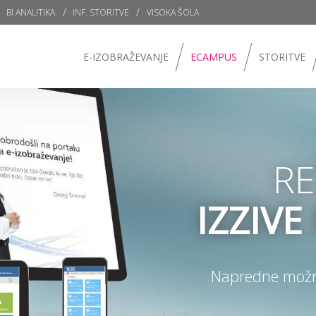
BI ANALITIKA
INF. STORITVE
VISOKA ŠOLA
E-IZOBRAŽEVANJE
ECAMPUS
STORITVE
RE
IZZIV
Napredne možnos