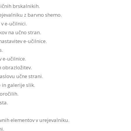
ičnih brskalnikih.
rejevalniku z barvno shemo.
 e-učilnici.
kov na učno stran.
astavitev e-učilnice.
s.
 e-učilnice.
 obrazložitev.
aslovu učne strani.
n galerije slik.
ročilih.
sta.
vnih elementov v urejevalniku.
i.