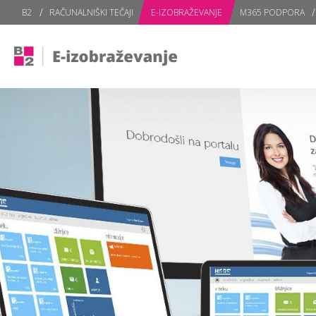
subPage portal
B2
RAČUNALNIŠKI TEČAJI
E-IZOBRAŽEVANJE
M365 PODPORA