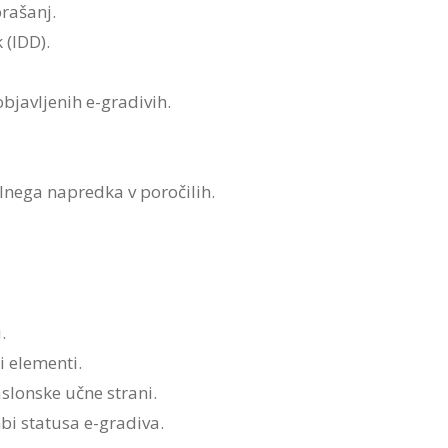
rašanj.
 (IDD).
bjavljenih e-gradivih.
lnega napredka v poročilih.
.
i elementi.
slonske učne strani.
i statusa e-gradiva.