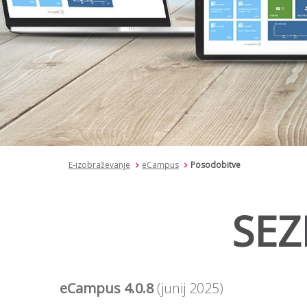
E-izobraževanje
eCampus
Posodobitve
SE
eCampus 4.0.8
(junij 2025)