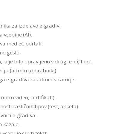
nika za izdelavo e-gradiv.
 vsebine (AI).
va med eC portali.
no geslo.
ki je bilo opravljeno v drugi e-učilnici.
iju (admin uporabniki).
a e-gradiva za administratorje.
intro video, certifikati).
osti različnih tipov (test, anketa).
vnici e-gradiva.
a kazala.
vsebuje skriti tekst.