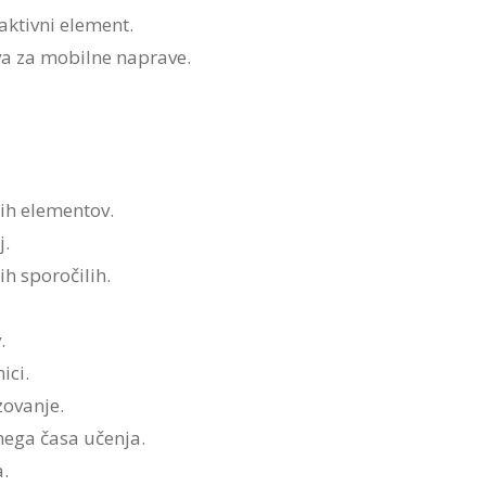
aktivni element.
va za mobilne naprave.
nih elementov.
j.
h sporočilih.
.
ici.
zovanje.
nega časa učenja.
.