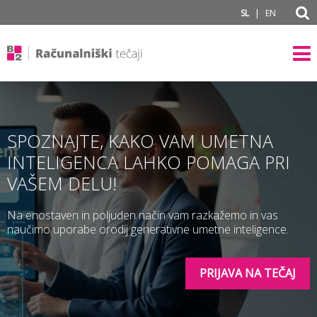
subPage portal
|
SL
EN
SPOZNAJTE, KAKO VAM UMETNA
INTELIGENCA LAHKO POMAGA PRI
VAŠEM DELU!
Na enostaven in poljuden način vam razkažemo in vas
naučimo uporabe orodij generativne umetne inteligence.
PRIJAVA NA TEČAJ