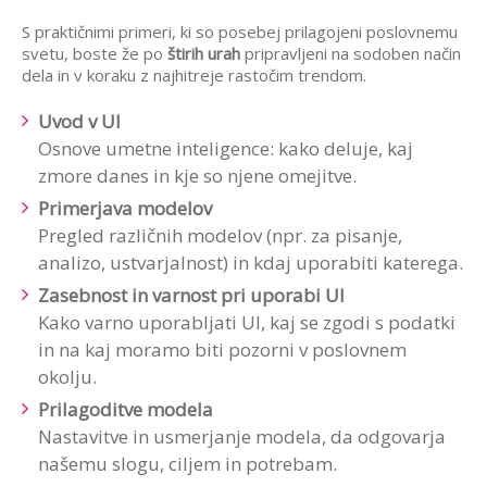
S praktičnimi primeri, ki so posebej prilagojeni poslovnemu
svetu, boste že po
štirih urah
pripravljeni na sodoben način
dela in v koraku z najhitreje rastočim trendom.
Uvod v UI
Osnove umetne inteligence: kako deluje, kaj
zmore danes in kje so njene omejitve.
Primerjava modelov
Pregled različnih modelov (npr. za pisanje,
analizo, ustvarjalnost) in kdaj uporabiti katerega.
Zasebnost in varnost pri uporabi UI
Kako varno uporabljati UI, kaj se zgodi s podatki
in na kaj moramo biti pozorni v poslovnem
okolju.
Prilagoditve modela
Nastavitve in usmerjanje modela, da odgovarja
našemu slogu, ciljem in potrebam.