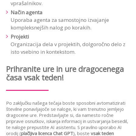
vprašalnikov.
Način agenta
Uporaba agenta za samostojno izvajanje
kompleksnejših nalog po korakih.
Projekti
Organizacija dela v projektih, dolgoročno delo z
isto vsebino in kontekstom.
Prihranite ure in ure dragocenega
časa vsak teden!
Po zaključku našega tečaja boste sposobni avtomatizirati
številne ponavljajoče se naloge, ki vam trenutno jemljejo
dragocene ure. Predstavljajte si, da namesto ročne
priprave osnutkov, iskanja informacij in ustvarjanja besedil,
te naloge prepustite AI asistentu. S pravilno uporabo AI
orodij (
plačljiva licenca Chat GPT
), boste
vsak teden