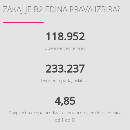
ZAKAJ JE B2 EDINA PRAVA IZBIRA?
118.952
Udeležencev tečajev
233.237
Izvedenih pedagoških ur
4,85
Povprečna ocena predavateljev v preteklem letu (lestvica
od 1 do 5)