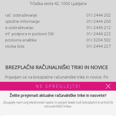
Tržaška cesta 42, 1000 Ljubljana
rač. izobraževanje:
01/ 2444 202
splošne informacije:
01/ 2444 200
e-izobraževanje:
01/ 2444 212
inf. podpora in poslovni SW:
01/ 2444 222
poslovna analitika:
01/ 3204 502
visoka šola:
01/ 2444 227
BREZPLAČNI RAČUNALNIŠKI TRIKI IN NOVICE
Prijavljam se na brezplačne računalniške trike in novice. Po
prijavi si boste lahko ogledali tudi brezplačni
e-priročnik
NE SPREGLEJTE!
računalniških trikov.
Želite prejemati aktualne računalniške trike in nasvete?
Zaupajte nam svoj elektronski naslov in prejeli boste tudi brezplačni e-priročnik
PRIJAVA
računalniških trikov.