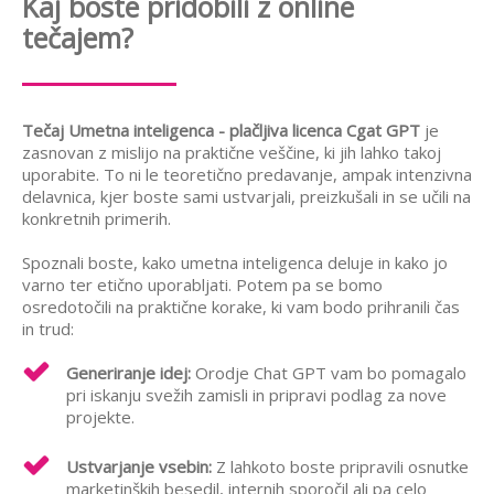
Kaj boste pridobili z online
tečajem?
Tečaj Umetna inteligenca - plačljiva licenca Cgat GPT
je
zasnovan z mislijo na praktične veščine, ki jih lahko takoj
uporabite. To ni le teoretično predavanje, ampak intenzivna
delavnica, kjer boste sami ustvarjali, preizkušali in se učili na
konkretnih primerih.
Spoznali boste, kako umetna inteligenca deluje in kako jo
varno ter etično uporabljati. Potem pa se bomo
osredotočili na praktične korake, ki vam bodo prihranili čas
in trud:
Generiranje idej:
Orodje Chat GPT vam bo pomagalo
pri iskanju svežih zamisli in pripravi podlag za nove
projekte.
Ustvarjanje vsebin:
Z lahkoto boste pripravili osnutke
marketinških besedil, internih sporočil ali pa celo