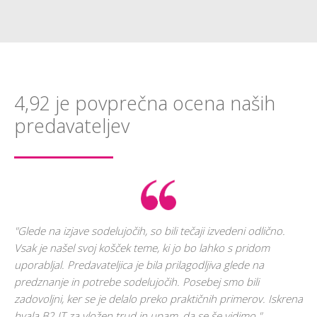
4,92 je povprečna ocena naših
predavateljev
na
"Glede na izjave sodelujočih, so bili tečaji izvedeni odlično.
"To
Vsak je našel svoj košček teme, ki jo bo lahko s pridom
me
uporabljal. Predavateljica je bila prilagodljiva glede na
upo
predznanje in potrebe sodelujočih. Posebej smo bili
po
zadovoljni, ker se je delalo preko praktičnih primerov. Iskrena
hvala B2 IT za vložen trud in upam, da se še vidimo."