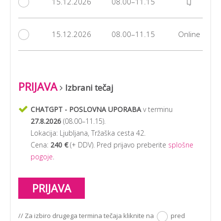
15.12.2026
08.00–11.15
LJ
15.12.2026
08.00–11.15
Online
PRIJAVA
Izbrani tečaj
CHATGPT - POSLOVNA UPORABA
v terminu
27.8.2026
(
08.00–11.15
).
Lokacija:
Ljubljana, Tržaška cesta 42
.
Cena:
240 €
(+ DDV). Pred prijavo preberite
splošne
pogoje
.
PRIJAVA
// Za izbiro drugega termina tečaja kliknite na
pred