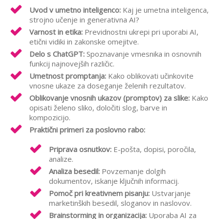
Uvod v umetno inteligenco:
Kaj je umetna inteligenca,
strojno učenje in generativna AI?
Varnost in etika:
Previdnostni ukrepi pri uporabi AI,
etični vidiki in zakonske omejitve.
Delo s ChatGPT:
Spoznavanje vmesnika in osnovnih
funkcij najnovejših različic.
Umetnost promptanja:
Kako oblikovati učinkovite
vnosne ukaze za doseganje želenih rezultatov.
Oblikovanje vnosnih ukazov (promptov) za slike:
Kako
opisati želeno sliko, določiti slog, barve in
kompozicijo.
Praktični primeri za poslovno rabo:
Priprava osnutkov:
E-pošta, dopisi, poročila,
analize.
Analiza besedil:
Povzemanje dolgih
dokumentov, iskanje ključnih informacij.
Pomoč pri kreativnem pisanju:
Ustvarjanje
marketinških besedil, sloganov in naslovov.
Brainstorming in organizacija:
Uporaba AI za