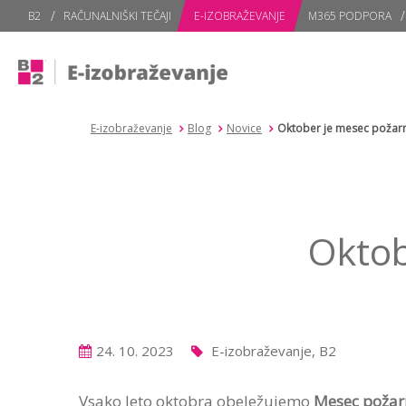
subPage
B2
RAČUNALNIŠKI TEČAJI
E-IZOBRAŽEVANJE
M365 PODPORA
E-izobraževanje
Blog
Novice
Oktober je mesec požarn
Oktob
24. 10. 2023
E-izobraževanje, B2
Vsako leto oktobra obeležujemo
Mesec požarn