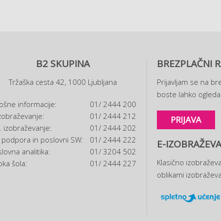
B2 SKUPINA
BREZPLAČNI R
Tržaška cesta 42, 1000 Ljubljana
Prijavljam se na bre
boste lahko ogledal
ošne informacije:
01/ 2444 200
zobraževanje:
01/ 2444 212
PRIJAVA
. izobraževanje:
01/ 2444 202
. podpora in poslovni SW:
01/ 2444 222
E-IZOBRAŽEVA
lovna analitika:
01/ 3204 502
Klasično izobraževa
oka šola:
01/ 2444 227
oblikami izobraževa