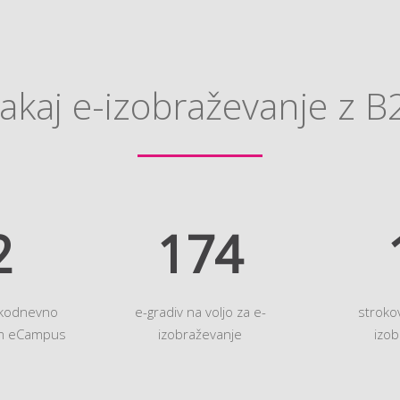
akaj e-izobraževanje z B
0
200
akodnevno
e-gradiv na voljo za e-
stroko
em eCampus
izobraževanje
izob