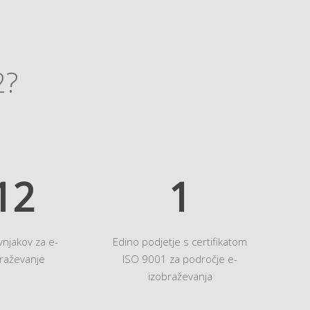
2?
14
1
vnjakov za e-
Edino podjetje s certifikatom
raževanje
ISO 9001 za področje e-
izobraževanja