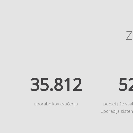
Z
41.238
6
uporabnikov e-učenja
podjetij že vs
uporablja sist