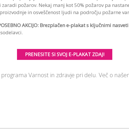
 zaradi požarov. Nekaj manj kot 50% požarov pa nastane v
in proizvodnje in osveščenost ljudi na področju požarne 
POSEBNO AKCIJO: Brezplačen e-plakat s ključnimi nasveti 
 sodelavci.
PRENESITE SI SVOJ E-PLAKAT ZDAJ!
ine programa Varnost in zdravje pri delu. Več o naš