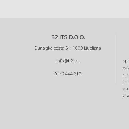
B2 ITS D.O.O.
Dunajska cesta 51, 1000 Ljubljana
info@b2.eu
spl
e-i
01/ 2444 212
rač
inf
pos
vis