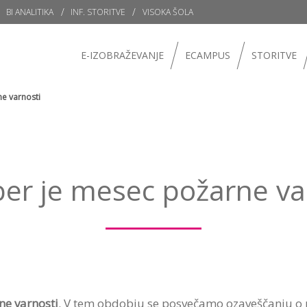
BI ANALITIKA
INF. STORITVE
VISOKA ŠOLA
E-IZOBRAŽEVANJE
ECAMPUS
STORITVE
e varnosti
er je mesec požarne va
e varnosti
. V tem obdobju se posvečamo ozaveščanju o p