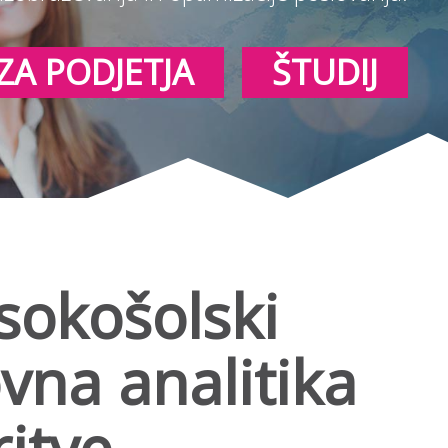
ZA PODJETJA
ŠTUDIJ
isokošolski
ovna analitika