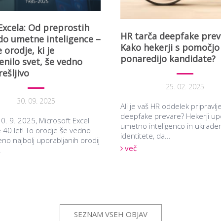
 Excela: Od preprostih
HR tarča deepfake prev
 do umetne inteligence –
Kako hekerji s pomočjo
 orodje, ki je
ponaredijo kandidate?
nilo svet, še vedno
ešljivo
25. 02. 2025
30. 09. 2025
Ali je vaš HR oddelek pripravlj
deepfake prevare? Hekerji upo
0. 9. 2025, Microsoft Excel
umetno inteligenco in ukrade
 40 let! To orodje še vedno
identitete, da...
eno najbolj uporabljanih orodij
več
.
SEZNAM VSEH OBJAV