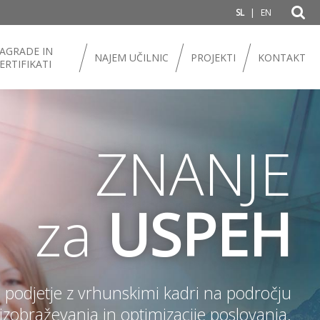
|
SL
EN
AGRADE IN
NAJEM UČILNIC
PROJEKTI
KONTAKT
ERTIFIKATI
ZNANJE
za
USPEH
Več kot 35 let izkušenj na področju
izobraževanja in informacijskih storitev.