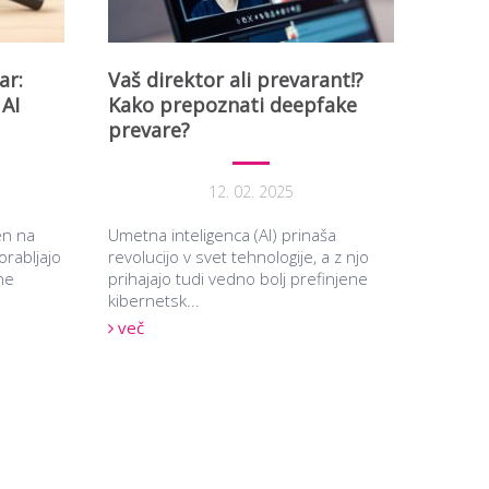
ar:
Vaš direktor ali prevarant!?
 AI
Kako prepoznati deepfake
prevare?
12. 02. 2025
en na
Umetna inteligenca (AI) prinaša
rabljajo
revolucijo v svet tehnologije, a z njo
ne
prihajajo tudi vedno bolj prefinjene
kibernetsk...
več