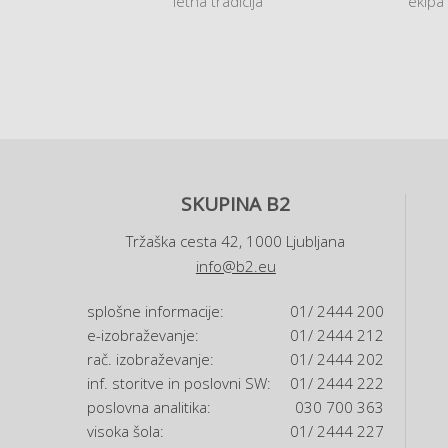
letna tradicija
ekipa
SKUPINA B2
Tržaška cesta 42, 1000 Ljubljana
info@b2.eu
splošne informacije:
01/ 2444 200
e-izobraževanje:
01/ 2444 212
rač. izobraževanje:
01/ 2444 202
inf. storitve in poslovni SW:
01/ 2444 222
poslovna analitika:
030 700 363
visoka šola:
01/ 2444 227