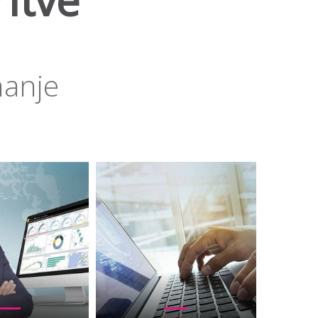
ritve
nanje