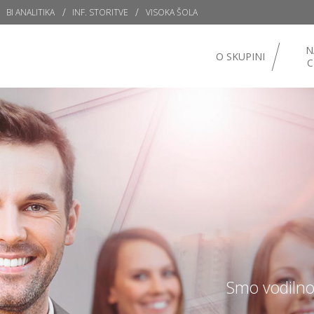
BI ANALITIKA
INF. STORITVE
VISOKA ŠOLA
N
O SKUPINI
C