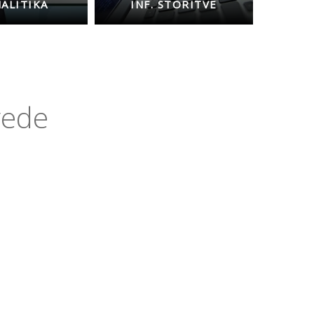
NALITIKA
INF. STORITVE
vede