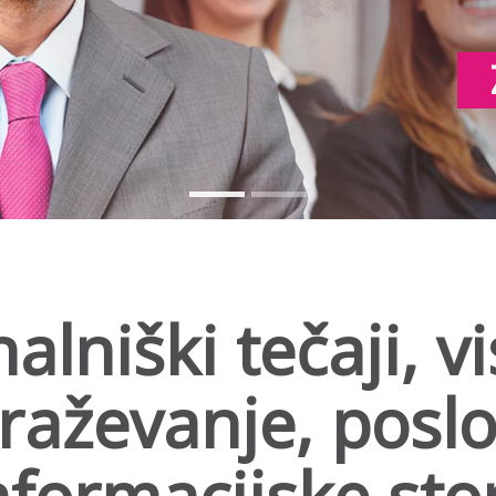
alniški tečaji, v
braževanje, posl