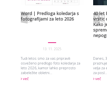
Word | Predloga koledarja s
40 let
fotografijami za leto 2026
vrstic
Kako je
spreme
nepogr
13. 11. 2025
Tudi letos smo za vas pripravili
Danes, 3
osveženo predlogo foto koledarja za
praznuje
leto 2026, kamor lahko preprosto
velja za 
zabeležite obletni...
za posl..
več
več