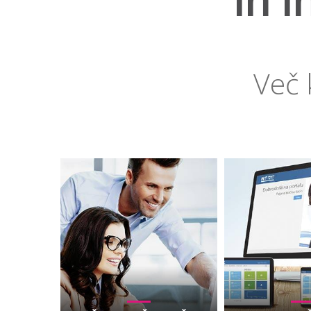
in i
Več 