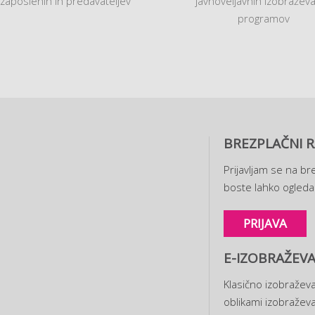
 zaposlenih in predavateljev
javnoveljavnih izobraževa
programov
BREZPLAČNI R
Prijavljam se na bre
boste lahko ogledal
PRIJAVA
E-IZOBRAŽEVA
Klasično izobraževa
oblikami izobraževa