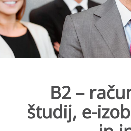
B2
– račun
študij, e-izo