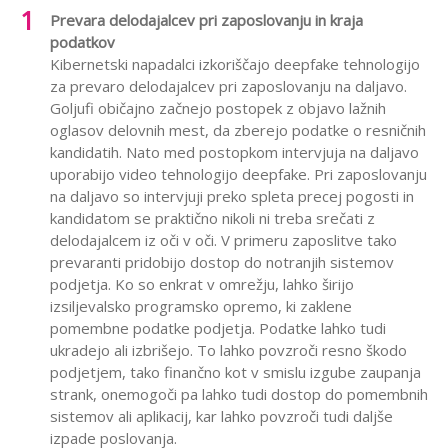
Prevara delodajalcev pri zaposlovanju in kraja
podatkov
Kibernetski napadalci izkoriščajo deepfake tehnologijo
za prevaro delodajalcev pri zaposlovanju na daljavo.
Goljufi običajno začnejo postopek z objavo lažnih
oglasov delovnih mest, da zberejo podatke o resničnih
kandidatih. Nato med postopkom intervjuja na daljavo
uporabijo video tehnologijo deepfake. Pri zaposlovanju
na daljavo so intervjuji preko spleta precej pogosti in
kandidatom se praktično nikoli ni treba srečati z
delodajalcem iz oči v oči. V primeru zaposlitve tako
prevaranti pridobijo dostop do notranjih sistemov
podjetja. Ko so enkrat v omrežju, lahko širijo
izsiljevalsko programsko opremo, ki zaklene
pomembne podatke podjetja. Podatke lahko tudi
ukradejo ali izbrišejo. To lahko povzroči resno škodo
podjetjem, tako finančno kot v smislu izgube zaupanja
strank, onemogoči pa lahko tudi dostop do pomembnih
sistemov ali aplikacij, kar lahko povzroči tudi daljše
izpade poslovanja.