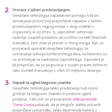
Prevare z lažnim predstavljanjem
Deepfake tehnologija napadalcem pomaga tudi pri
ustvarjanju precej bolj prepričljivih napadov z lažnim
predstavljanjem, najpogosteje v vlogi vodilnih v
organizacij, ki od žrtev, tj. zaposlenih zahtevajo
razkritje zaupnih podatkov ali izvršitev visokih finančnih
transakcij. Zelo znan je primer iz Hong Konga, kjer so
prevaranti uporabili deepfake tehnologijo za
ustvarjanje lažnega konferenčnega klica, na katerem so
se pretvarjali za nadrejene zaposlenega. Zaposleni je
bil prepričan, da se pogovarja s svojim pravim šefom in
tako izvedel transakcijo v višini 35 milijonov dolarjev.
Napadi na ugled blagovne znamke
Deepfake tehnologija lahko predstavlja tudi resno
grožnjo za blagovno znamko in poslovni ugled
podjetja. Tako kot so prevarantski
videoposnetki
Toma Cruisa
pokazali, da je mogoče zlahka ustvariti
prepričljive ponaredke, lahko kibernetski hekerji z