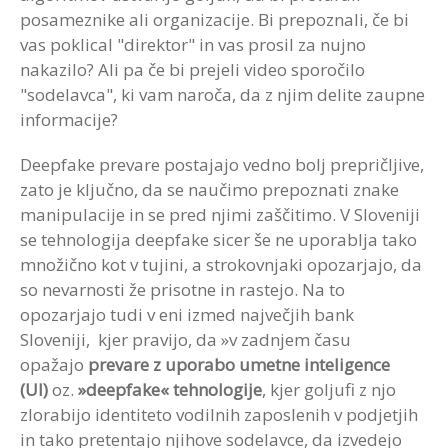
posameznike ali organizacije. Bi prepoznali, če bi
vas poklical "direktor" in vas prosil za nujno
nakazilo? Ali pa če bi prejeli video sporočilo
"sodelavca", ki vam naroča, da z njim delite zaupne
informacije?
Deepfake prevare postajajo vedno bolj prepričljive,
zato je ključno, da se naučimo prepoznati znake
manipulacije in se pred njimi zaščitimo. V Sloveniji
se tehnologija deepfake sicer še ne uporablja tako
množično kot v tujini, a strokovnjaki opozarjajo, da
so nevarnosti že prisotne in rastejo. Na to
opozarjajo tudi v eni izmed največjih bank
Sloveniji, kjer pravijo, da »v zadnjem času
opažajo
prevare z uporabo umetne inteligence
(UI)
oz.
»deepfake« tehnologije
, kjer goljufi z njo
zlorabijo identiteto vodilnih zaposlenih v podjetjih
in tako pretentajo njihove sodelavce, da izvedejo