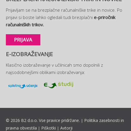
Prijavljam se na brezplačne računalniške trike in novice. Po
prijavi si boste lahko ogledali tudi brezplačni
e-priročnik
računalniških trikov.
PRIJAVA
E-IZOBRAŽEVANJE
Klasično izobraževanje v učilnicah smo dopolnili z
najsodobnejšimi oblikami izobraževanja:
© 2026 B2 d.o.o. Vse pravice pridržane.
Politika zasebnosti in
|
pravna obvestila
Piškotki
Avtorji
|
|