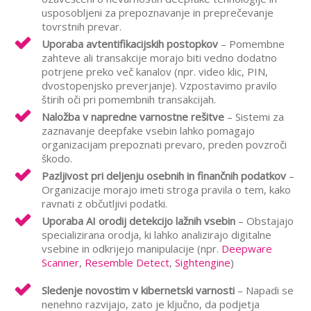
usposobljeni za prepoznavanje in preprečevanje
tovrstnih prevar.
Uporaba avtentifikacijskih postopkov
– Pomembne
zahteve ali transakcije morajo biti vedno dodatno
potrjene preko več kanalov (npr. video klic, PIN,
dvostopenjsko preverjanje). Vzpostavimo pravilo
štirih oči pri pomembnih transakcijah.
Naložba v napredne varnostne rešitve
– Sistemi za
zaznavanje deepfake vsebin lahko pomagajo
organizacijam prepoznati prevaro, preden povzroči
škodo.
Pazljivost pri deljenju osebnih in finančnih podatkov
–
Organizacije morajo imeti stroga pravila o tem, kako
ravnati z občutljivi podatki.
Uporaba AI
orodij detekcijo lažnih vsebin
– Obstajajo
specializirana orodja, ki lahko analizirajo digitalne
vsebine in odkrijejo manipulacije (npr.
Deepware
Scanner
,
Resemble Detect
,
Sightengine
)
Sledenje novostim v kibernetski varnosti
– Napadi se
nenehno razvijajo, zato je ključno, da podjetja