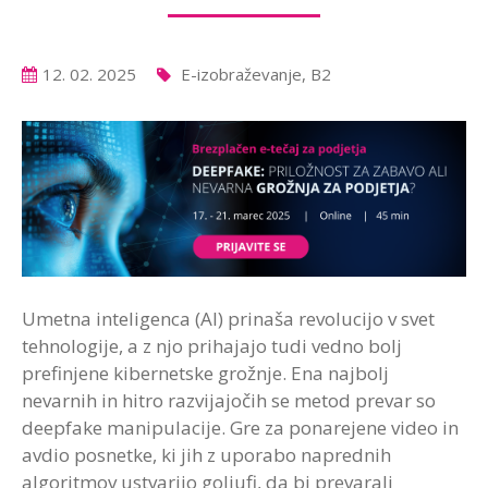
12. 02. 2025
E-izobraževanje, B2
Umetna inteligenca (AI) prinaša revolucijo v svet
tehnologije, a z njo prihajajo tudi vedno bolj
prefinjene kibernetske grožnje. Ena najbolj
nevarnih in hitro razvijajočih se metod prevar so
deepfake manipulacije. Gre za ponarejene video in
avdio posnetke, ki jih z uporabo naprednih
algoritmov ustvarijo goljufi, da bi prevarali