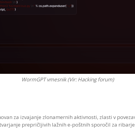
WormGPT vmesnik (Vir: Hacking forum)
an za izvajanje zlonamernih aktivnosti, zlasti v poveza
janje prepričljivih lažnih e-poštnih sporočil za ribarje