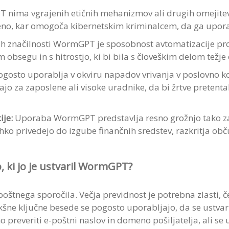
nima vgrajenih etičnih mehanizmov ali drugih omejitev,
no, kar omogoča kibernetskim kriminalcem, da ga uporab
h značilnosti WormGPT je sposobnost avtomatizacije proc
obsegu in s hitrostjo, ki bi bila s človeškim delom težje 
sto uporablja v okviru napadov vrivanja v poslovno kom
ajo za zaposlene ali visoke uradnike, da bi žrtve pretental
ije:
Uporaba WormGPT predstavlja resno grožnjo tako za
hko privedejo do izgube finančnih sredstev, razkritja obč
 ki jo je ustvaril WormGPT?
štnega sporočila. Večja previdnost je potrebna zlasti, č
kšne ključne besede se pogosto uporabljajo, da se ustvari
preveriti e-poštni naslov in domeno pošiljatelja, ali se