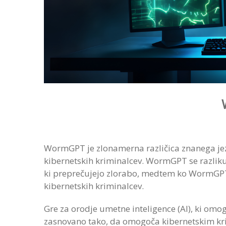
WormGPT je zlonamerna različica znanega jez
kibernetskih kriminalcev. WormGPT se razlik
ki preprečujejo zlorabo, medtem ko WormGPT 
kibernetskih kriminalcev.
Gre za orodje umetne inteligence (AI), ki omog
zasnovano tako, da omogoča kibernetskim kri