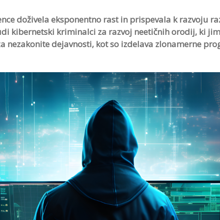
ce doživela eksponentno rast in prispevala k razvoju razl
udi kibernetski kriminalci za razvoj neetičnih orodij, ki 
 za nezakonite dejavnosti, kot so izdelava zlonamerne pr