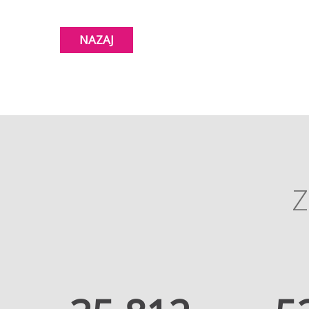
NAZAJ
Z