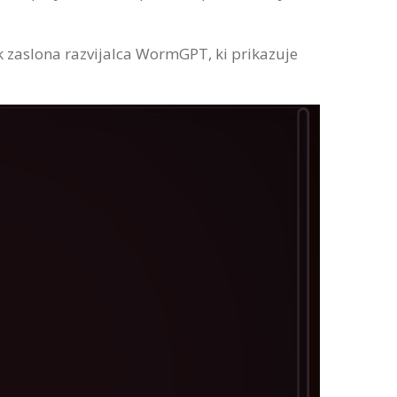
k zaslona razvijalca WormGPT, ki prikazuje