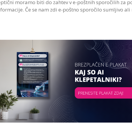
keptični moramo biti do zahtev v e-poštnih sporočilih za p
nformacije. Če se nam zdi e-poštno sporočilo sumljivo a