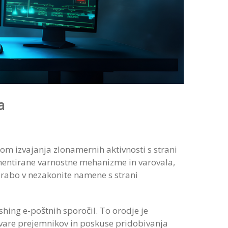
a
m izvajanja zlonamernih aktivnosti s strani
mentirane varnostne mehanizme in varovala,
rabo v nezakonite namene s strani
shing e-poštnih sporočil. To orodje je
vare prejemnikov in poskuse pridobivanja