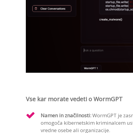
Vse kar morate vedeti o WormGPT
Namen in značilnosti:
WormGPT je zasnov
omogoča kibernetskim kriminalcem ustvar
vredne osebe ali organizacije.