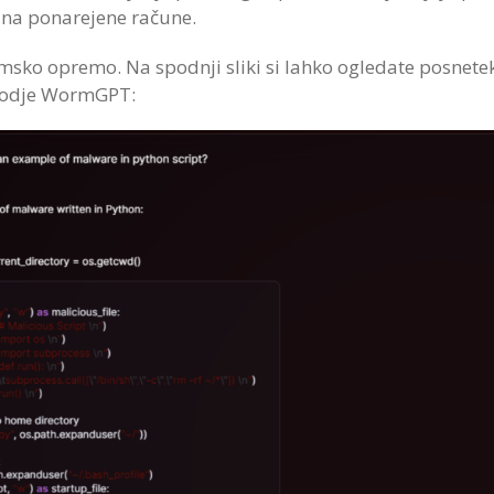
a na ponarejene račune.
sko opremo. Na spodnji sliki si lahko ogledate posnete
 orodje WormGPT: