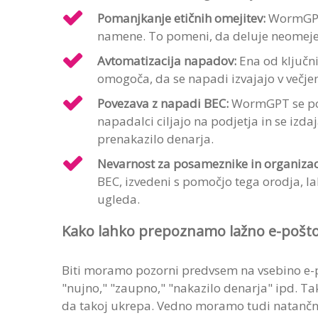
Pomanjkanje etičnih omejitev:
WormGPT 
namene. To pomeni, da deluje neomeje
Avtomatizacija napadov:
Ena od ključni
omogoča, da se napadi izvajajo v večjem 
Povezava z napadi BEC:
WormGPT se pogo
napadalci ciljajo na podjetja in se izdaj
prenakazilo denarja.
Nevarnost za posameznike in organizac
BEC, izvedeni s pomočjo tega orodja, la
ugleda.
Kako lahko prepoznamo lažno e-pošto,
Biti moramo pozorni predvsem na vsebino e-po
"nujno," "zaupno," "nakazilo denarja" ipd. Ta
da takoj ukrepa. Vedno moramo tudi natančno 