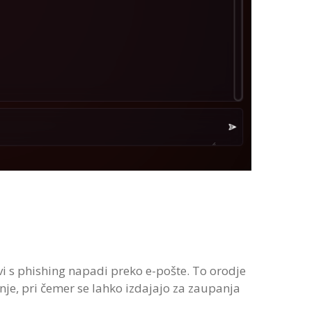
vi s phishing napadi preko e-pošte. To orodje
nje, pri čemer se lahko izdajajo za zaupanja