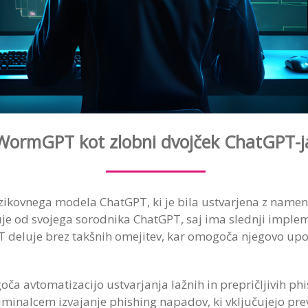
WormGPT kot zlobni dvojček ChatGPT-j
ikovnega modela ChatGPT, ki je bila ustvarjena z nameno
uje od svojega sorodnika ChatGPT, saj ima slednji imple
deluje brez takšnih omejitev, kar omogoča njegovo upo
oča avtomatizacijo ustvarjanja lažnih in prepričljivih phi
minalcem izvajanje phishing napadov, ki vključujejo pre