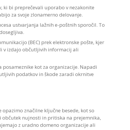
 ki bi preprečevali uporabo v nezakonite
ijo za svoje zlonamerno delovanje.
esa ustvarjanja lažnih e-poštnih sporočil. To
dosegljiva.
unikacijo (BEC) prek elektronske pošte, kjer
i v izdajo občutljivih informacij ali
 posameznike kot za organizacije. Napadi
utljivih podatkov in škode zaradi okrnitve
e opazimo značilne ključne besede, kot so
 občutek nujnosti in pritiska na prejemnika,
 ujemajo z uradno domeno organizacije ali