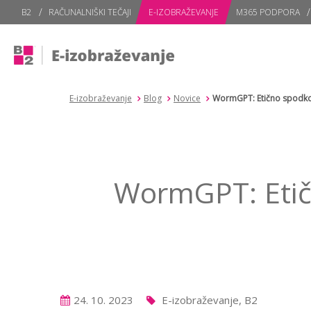
subPage
B2
RAČUNALNIŠKI TEČAJI
E-IZOBRAŽEVANJE
M365 PODPORA
E-izobraževanje
Blog
Novice
WormGPT: Etično spodkop
WormGPT: Etič
24. 10. 2023
E-izobraževanje, B2