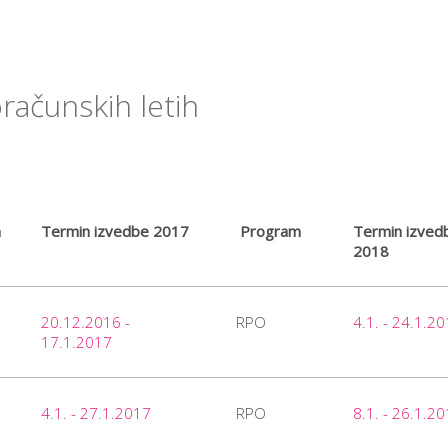
ačunskih letih
m
Termin izvedbe 2017
Program
Termin izved
2018
20.12.2016 -
RPO
4.1. - 24.1.2
17.1.2017
4.1. - 27.1.2017
RPO
8.1. - 26.1.2