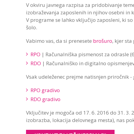
V okviru javnega razpisa za pridobivanje tem
izobraževanja zaposlenih in njihov osebni in
V programe se lahko vključijo zaposleni, ki so
šolo.
Vabimo vas, da si prenesete
brošuro
, kjer st
RPO
| Računalniška pismenost za odrasle (
RDO
| Računalniško in digitalno opismenjev
Vsak udeleženec prejme natisnjen priročnik - 
RPO gradivo
RDO gradivo
Vključitev je mogoča od 17. 6. 2016 do 31. 3. 
izobrazba, lokacija delovnega mesta), nas pok