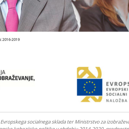
nc 2016-2019
z Evropskega socialnega sklada ter Ministrstvo za izobraževa
pske kohezijske politike v obdobju 2014-2020, prednostne o