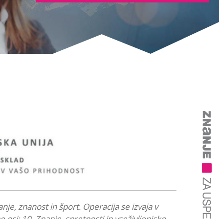
nje, znanost in šport. Operacija se izvaja v
si: 10. Znanje, spretnosti in vseživljenjsko