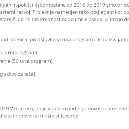
eljnih in poklicnih kompetenc od 2016 do 2019 smo pridob
 karierni razvoj. Projekt je namenjen tako podjetjem kot
 starejši od 45 let. Prednost bodo imele osebe, ki imajo 
a podrobeneje predstavljena oba programa, ki ju izvajamo,
60 urni program)
anje (50 urni program).
gradivo za tečaj:
2019.V primeru, da je v vašem podjetju dovolj interesento
ličite in preverite možnost izvedbe.