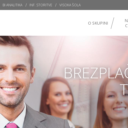
BI ANALITIKA
INF. STORITVE
VISOKA ŠOLA
N
O SKUPINI
C
BREZPLA
T