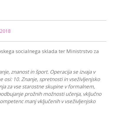
.2018
skega socialnega sklada ter Ministrstvo za
nje, znanost in šport. Operacija se izvaja v
si: 10. Znanje, spretnosti in vseživljenjsko
enja za vse starostne skupine v formalnem,
podbujanje prožnih možnosti učenja, vključno
 kompetenc manj vključenih v vseživljenjsko