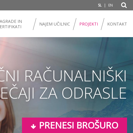
|
SL
EN
AGRADE IN
NAJEM UČILNIC
PROJEKTI
KONTAKT
ERTIFIKATI
ČNI RAČUNALNIŠKI
EČAJI ZA ODRASLE
PRENESI BROŠURO