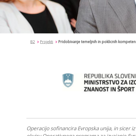
B2
Projekti
Pridobivanje temeljnih in poklicnih kompete
Operacijo sofinancira Evropska unija, in sicer i
okviru Operativnega programa za izvajanje Evro