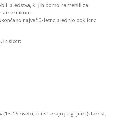
ili sredstva, ki jih bomo namenili za
 posameznikom.
dokončano največ 3-letno srednjo poklicno
 in sicer:
v (13-15 oseb), ki ustrezajo pogojem (starost,