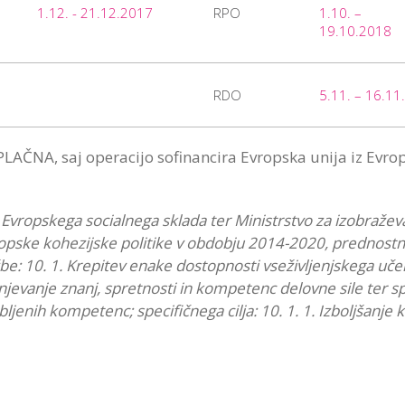
1.12. - 21.12.2017
RPO
1.10. –
19.10.2018
RDO
5.11. – 16.11
AČNA, saj operacijo sofinancira Evropska unija iz Evrop
z Evropskega socialnega sklada ter Ministrstvo za izobraževa
pske kohezijske politike v obdobju 2014-2020, prednostne o
žbe: 10. 1. Krepitev enake dostopnosti vseživljenjskega uč
jevanje znanj, spretnosti in kompetenc delovne sile ter s
bljenih kompetenc; specifičnega cilja: 10. 1. 1. Izboljšanje