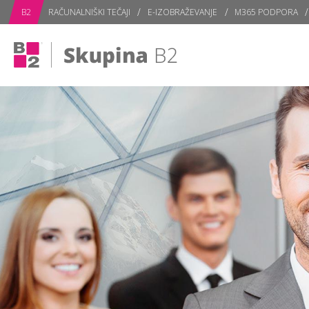
subPage
B2
RAČUNALNIŠKI TEČAJI
E-IZOBRAŽEVANJE
M365 PODPORA