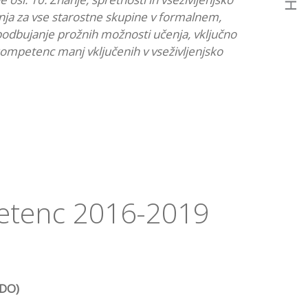
enja za vse starostne skupine v formalnem,
podbujanje prožnih možnosti učenja, vključno
 kompetenc manj vključenih v vseživljenjsko
petenc 2016-2019
DO)