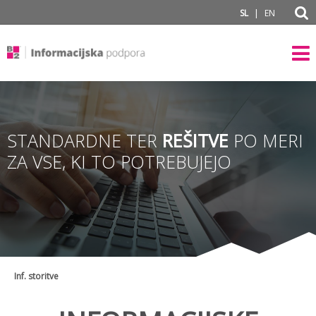
subPage
|
SL
EN
STANDARDNE TER
REŠITVE
PO MERI
ZA VSE, KI TO POTREBUJEJO
Inf. storitve