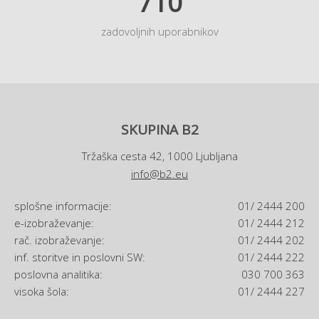
710
zadovoljnih uporabnikov
SKUPINA B2
Tržaška cesta 42, 1000 Ljubljana
info@b2.eu
splošne informacije:
01/ 2444 200
e-izobraževanje:
01/ 2444 212
rač. izobraževanje:
01/ 2444 202
inf. storitve in poslovni SW:
01/ 2444 222
poslovna analitika:
030 700 363
visoka šola:
01/ 2444 227