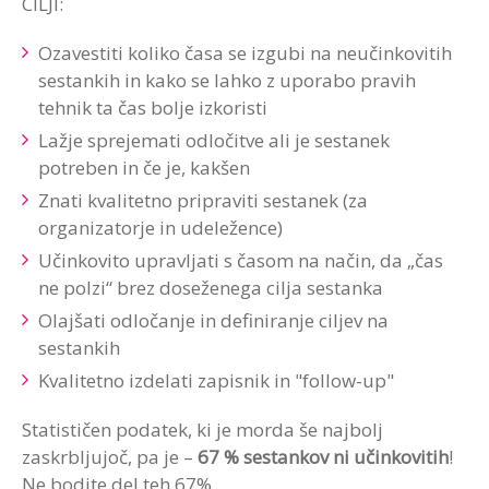
CILJI:
Ozavestiti koliko časa se izgubi na neučinkovitih
sestankih in kako se lahko z uporabo pravih
tehnik ta čas bolje izkoristi
Lažje sprejemati odločitve ali je sestanek
potreben in če je, kakšen
Znati kvalitetno pripraviti sestanek (za
organizatorje in udeležence)
Učinkovito upravljati s časom na način, da „čas
ne polzi“ brez doseženega cilja sestanka
Olajšati odločanje in definiranje ciljev na
sestankih
Kvalitetno izdelati zapisnik in "follow-up"
Statističen podatek, ki je morda še najbolj
zaskrbljujoč, pa je –
67 % sestankov ni učinkovitih
!
Ne bodite del teh 67%.