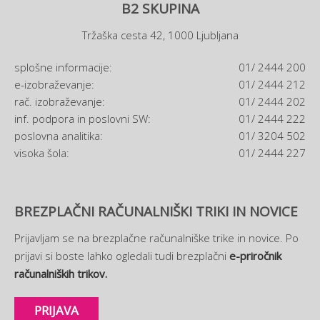
B2 SKUPINA
Tržaška cesta 42, 1000 Ljubljana
splošne informacije:
01/ 2444 200
e-izobraževanje:
01/ 2444 212
rač. izobraževanje:
01/ 2444 202
inf. podpora in poslovni SW:
01/ 2444 222
poslovna analitika:
01/ 3204 502
visoka šola:
01/ 2444 227
BREZPLAČNI RAČUNALNIŠKI TRIKI IN NOVICE
Prijavljam se na brezplačne računalniške trike in novice. Po
prijavi si boste lahko ogledali tudi brezplačni
e-priročnik
računalniških trikov.
PRIJAVA