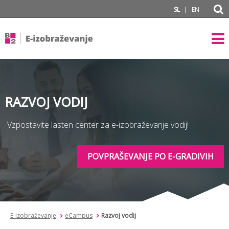
subPage portal
|
SL
EN
RAZVOJ VODIJ
Vzpostavite lasten center za e-izobraževanje vodij!
POVPRAŠEVANJE PO E-GRADIVIH
E-izobraževanje
eCampus
Razvoj vodij