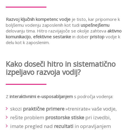
Razvoj ključnih kompetenc vodje
je tisto, kar pripomore k
boljšemu vodenju zaposlenih kot tudi
uspešnejšemu
delovanju tima. Hitro razvijajoče se okolje zahteva
aktivno
komunikacijo
,
efektivne sestanke
in dober
pristop
vodje k
delu kot k zaposlenim.
Kako doseči hitro in sistematično
izpeljavo razvoja vodij?
Z
interaktivnimi e-usposabljanjem
s področja vodenja:
skozi
praktične primere
»trenirate« vaše vodje,
rešite problem
prostorske stiske
pri izvedbi,
imate pregled nad
rezultati
in opravljanjem