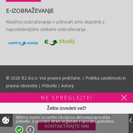
E-IZOBRAŽEVANJE
Klasično izobraževanje v učilnicah smo dopolnili z
najsodobnejšimi oblikami izobraževanja:
© 2026 B2 d.o.o. Vse pravice pridržane.
Politika zasebnosti in
|
pravna obvestila
Piškotki
Avtorji
|
|
NE SPREGLEJTE!
Želite izvedeti več?
Vas storitev zanima, pa potrebujete dodatne informacije?
Spletno mesto za namen izboljšave delovanja uporablja
piškotke.
Z uporabo strani soglašate z uporabo piškotkov.
KONTAKTIRAJTE NAS