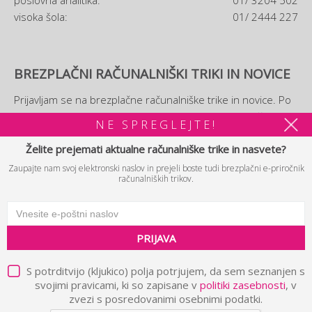
poslovna analitika:
01/ 3204 502
visoka šola:
01/ 2444 227
BREZPLAČNI RAČUNALNIŠKI TRIKI IN NOVICE
Prijavljam se na brezplačne računalniške trike in novice. Po
prijavi si boste lahko ogledali tudi brezplačni
e-priročnik
NE SPREGLEJTE!
računalniških trikov.
Želite prejemati aktualne računalniške trike in nasvete?
Zaupajte nam svoj elektronski naslov in prejeli boste tudi brezplačni e-priročnik
PRIJAVA
računalniških trikov.
PRIJAVA
© 2026 B2 d.o.o. Vse pravice pridržane.
Politika zasebnosti in
|
pravna obvestila
Piškotki
Avtorji
|
|
S potrditvijo (kljukico) polja potrjujem, da sem seznanjen s
svojimi pravicami, ki so zapisane v
politiki zasebnosti
, v
zvezi s posredovanimi osebnimi podatki.