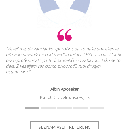
"Veseli me, da vam lahko sporočim, da so naše udeleženke
bile zelo navdušene nad izvedbo tečaja. Očitno so vaši fantje
pravi profesionalci pa tudi simpatični in zabavni... tako se to
dela. Z veseljem vas bomo priporočili tudi drugim
ustanovam."
Albin Apotekar
mi
"Pr
pr
Psihiatrična bolnišnica Vojnik
SEZNAM VSEH REFERENC