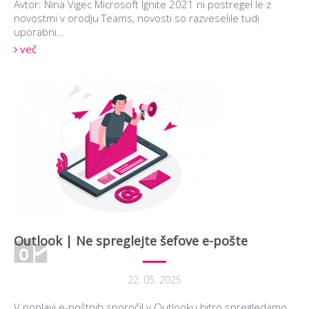
Avtor: Nina Vigec Microsoft Ignite 2021 ni postregel le z
novostmi v orodju Teams, novosti so razveselile tudi
uporabni...
več
Outlook | Ne spreglejte šefove e-pošte
22. 05. 2025
V poplavi e-poštnih sporočil v Outlooku hitro spregledamo