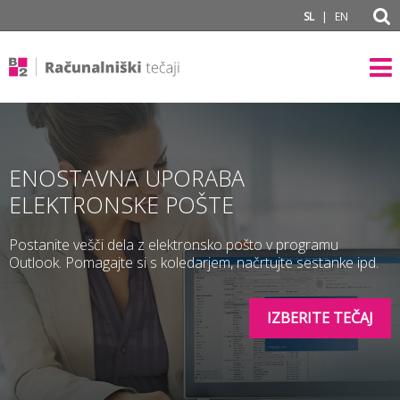
subPage
|
SL
EN
ENOSTAVNA UPORABA
ELEKTRONSKE POŠTE
Postanite vešči dela z elektronsko pošto v programu
Outlook. Pomagajte si s koledarjem, načrtujte sestanke ipd.
IZBERITE TEČAJ