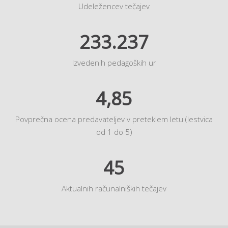
Udeležencev tečajev
233.237
Izvedenih pedagoških ur
4,85
Povprečna ocena predavateljev v preteklem letu (lestvica
od 1 do 5)
45
Aktualnih računalniških tečajev