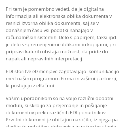
Pri tem je pomembno vedeti, da je digitalna
informacija ali elektronska oblika dokumenta v
resnici izvorna oblika dokumenta, saj se v
današnjem času vsi podatki nahajajo v
računalniških sistemih. Delo s papirjem, faksi ipd.
je delo s spremenjenimi oblikami in kopijami, pri
pripravi katerih obstaja možnost, da pride do
napak ali nepravilnih interpretacij.
EDI storitve eIzmenjave zagotavljajo komunikacijo
med našim programom Firma in vašimi partnerji,
ki poslujejo z eRačuni.
Vašim uporabnikom so na voljo različni dodatni
moduli, ki skrbijo za prejemanje in pošiljanje
dokumentov preko različnih EDI ponudnikov.
Prvotni dokument je običajno naročilo, iz njega pa
sledijo še potrditev, dobavnica in račun ter stanje