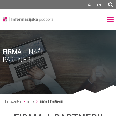
subPage
|
SL
EN
FIRMA
| NAŠI
PARTNERJI
Inf. storitve
Firma
Firma | Partnerji