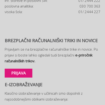
inf. storitve in poslovni SW:
01/ 2444 222
poslovna analitika:
030 700 363
visoka šola:
01/ 2444 227
BREZPLAČNI RAČUNALNIŠKI TRIKI IN NOVICE
Prijavljam se na brezplačne računalniške trike in novice. Po
prijavi si boste lahko ogledali tudi brezplačni
e-priročnik
računalniških trikov.
PRIJAVA
E-IZOBRAŽEVANJE
Klasično izobraževanje v učilnicah smo dopolnili z
najsodobnejšimi oblikami izobraževanja: