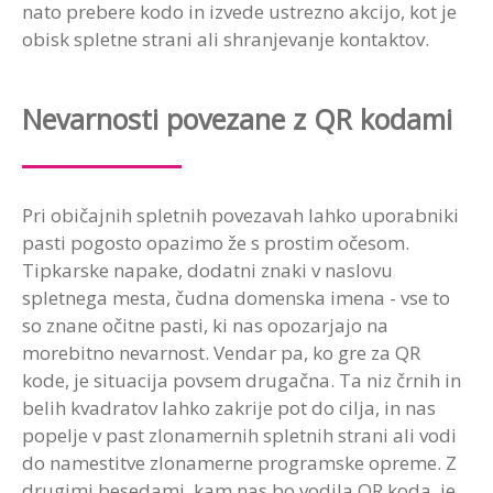
nato prebere kodo in izvede ustrezno akcijo, kot je
obisk spletne strani ali shranjevanje kontaktov.
Nevarnosti povezane z QR kodami
Pri običajnih spletnih povezavah lahko uporabniki
pasti pogosto opazimo že s prostim očesom.
Tipkarske napake, dodatni znaki v naslovu
spletnega mesta, čudna domenska imena - vse to
so znane očitne pasti, ki nas opozarjajo na
morebitno nevarnost. Vendar pa, ko gre za QR
kode, je situacija povsem drugačna. Ta niz črnih in
belih kvadratov lahko zakrije pot do cilja, in nas
popelje v past zlonamernih spletnih strani ali vodi
do namestitve zlonamerne programske opreme. Z
drugimi besedami, kam nas bo vodila QR koda, je