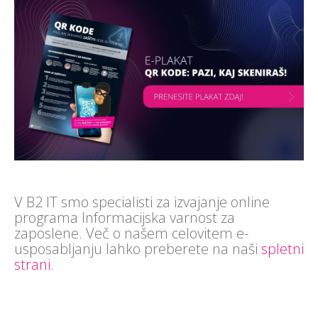
V B2 IT smo specialisti za izvajanje online
programa Informacijska varnost za
zaposlene. Več o našem celovitem e-
usposabljanju lahko preberete na naši
spletni
strani
.