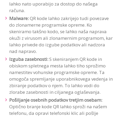
lahko nato uporabijo za dostop do našega
računa.
Malware:
QR kode lahko zakrijejo tudi povezave
do zlonamerne programske opreme. Ko
skeniramo takšno kodo, se lahko naša naprava
okuži z virusom ali zlonamernim programom, kar
lahko privede do izgube podatkov ali nadzora
nad napravo.
Izguba zasebnosti:
S skeniranjem QR kode in ​​
obiskom spletnega mesta lahko tiho sprožimo
namestitev vohunske programske opreme. Ta
omogoča spremljanje uporabnikovega vedenja in
zbiranje podatkov o njem. To lahko vodi do
zlorabe zasebnosti in ciljanega oglaševanja.
Pošiljanje osebnih podatkov tretjim osebam:
Optično branje kode QR lahko sproži na našem
telefonu, da opravi telefonski klic ali pošlje