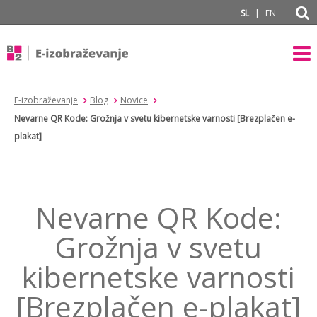
subPage
|
SL
EN
E-izobraževanje
Blog
Novice
Nevarne QR Kode: Grožnja v svetu kibernetske varnosti [Brezplačen e-
plakat]
Nevarne QR Kode:
Grožnja v svetu
kibernetske varnosti
[Brezplačen e-plakat]