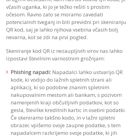
včasih uganka, ki jo je težko rešiti s prostim
očesom. Ravno zato se moramo zavedati
potencialnih tveganj in biti previdni pri skeniranju
QR kod, saj je lahko njihova vsebina včasih bolj
nevarna, kot se zdi na prvi pogled.
Skeniranje kod QR iz nezaupljivih virov nas lahko
izpostavi številnim varnostnim grožnjam:
Phishing napadi:
Napadalci lahko ustvarijo QR
kode, ki vodijo do lažnih spletnih strani ali
aplikacij, ki so podobne znanim spletnim
nakupovalnim mestom ali bankam, s pozivom
namenjenih kraji občutljivih podatkov, kot so
gesla, številke kreditnih kartic in osebni podatki.
Če skeniramo takšno kodo, in v lažni spletni
obrazec vpišemo svoje zaupne podatke, s tem
napadalcem razkrijemo svoje podatke, ki jih