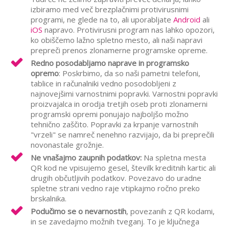
izbiramo med več brezplačnimi protivirusnimi
programi, ne glede na to, ali uporabljate
Android
ali
iOS
napravo. Protivirusni program nas lahko opozori,
ko obiščemo lažno spletno mesto, ali naši napravi
prepreči prenos zlonamerne programske opreme.
Redno posodabljamo naprave in programsko
opremo
: Poskrbimo, da so naši pametni telefoni,
tablice in računalniki vedno posodobljeni z
najnovejšimi varnostnimi popravki. Varnostni popravki
proizvajalca in orodja tretjih oseb proti zlonamerni
programski opremi ponujajo najboljšo možno
tehnično zaščito. Popravki za krpanje varnostnih
"vrzeli" se namreč nenehno razvijajo, da bi preprečili
novonastale grožnje.
Ne vnašajmo zaupnih podatkov:
Na spletna mesta
QR kod ne vpisujemo gesel, številk kreditnih kartic ali
drugih občutljivih podatkov. Povezavo do uradne
spletne strani vedno raje vtipkajmo ročno preko
brskalnika.
Podučimo se o nevarnostih
, povezanih z QR kodami,
in se zavedajmo možnih tveganj. To je ključnega