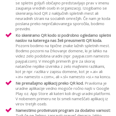
se spletni goljufi običajno predstavljajo prav v imenu
zaupanja vrednih oseb in organizacij). Izogibamo se
skeniranju kod QR z naključnih spletnih mest ali
neuradnih strani na socialnih omrežjih. Če nam je koda
poslana preko nepričakovanega sporočila, bodimo
previdni.
Ko skeniramo QR kodo si podrobno ogledamo spletni
naslov na katerega nas želi preusmeriti QR koda.
Pozorni bodimo na tipične znake lažnih spletnih mest.
Bodimo pozorni na črkovanje domene, ki je lahko na
videz zelo podobna uradni (npr. paypai.com namesto
paypal.com).
V mnogih primerih gre za skoraj
natančne replike izvirnika z zelo majhnimi razlikami,
kot je npr. razlika v zapisu domene, kot je ».ai« ali
».in« namesto ».com«, ali ».sl« namesto »si.« na koncu.
Ne prenašajmo aplikacij preko QR kod.
Praviloma je
uradne aplikacije vedno mogoče ročno najti v Google
Play oz. App Store ali kateri koli drugi uradni platformi.
V nobenem primeru ne bi smeli nameščati aplikacij iz
virov tretjih oseb.
Namestimo protivirusni program za dodatno varnost:
Tudi če ne želimo zapraviti preveč denarja, lahko