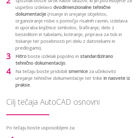
Spoznali boste širok nabor ukazov, ki jih potrebujete za
uspešno izdelavo
dvodimenzionalne tehnične
dokumentacije
(risanje in urejanje objektov,
organiziranje risbe s pomočjo risalnih ravnin, izdelava
in uporaba knjižnice simbolov, šrafiranje, delo z
besedilom in tabelami, kotiranje, priprava za tisk in
tiskanje ter posebnosti pri delu z datotekami in
predlogami).
Hitro
boste izdelali popolno in
standardizirano
tehnično dokumentacijo
.
Na tečaju boste pridobili
smernice
za učinkovito
urejanje tehnične dokumentacije ter trike
in nasvete iz
prakse
.
Cilj tečaja AutoCAD osnovni
Po tečaju boste usposobljeni za: