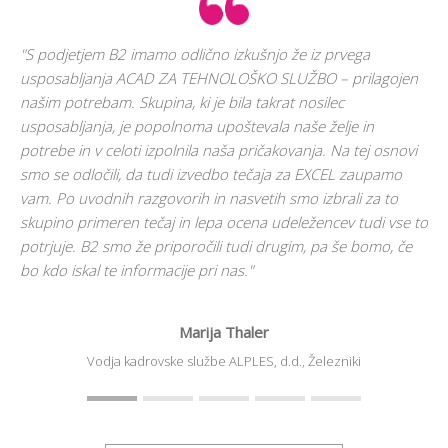
""
"S podjetjem B2 imamo odlično izkušnjo že iz prvega
Oc
usposabljanja ACAD ZA TEHNOLOŠKO SLUŽBO – prilagojen
vs
našim potrebam. Skupina, ki je bila takrat nosilec
so
usposabljanja, je popolnoma upoštevala naše želje in
li
del
potrebe in v celoti izpolnila naša pričakovanja. Na tej osnovi
smo se odločili, da tudi izvedbo tečaja za EXCEL zaupamo
vam. Po uvodnih razgovorih in nasvetih smo izbrali za to
skupino primeren tečaj in lepa ocena udeležencev tudi vse to
Vo
potrjuje. B2 smo že priporočili tudi drugim, pa še bomo, če
bo kdo iskal te informacije pri nas."
Marija Thaler
Vodja kadrovske službe
ALPLES, d.d., Železniki