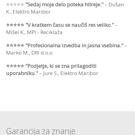
⭐⭐⭐⭐⭐
"Sedaj moje delo poteka hitreje."
– Dušan
K., Elektro Maribor
⭐⭐⭐⭐⭐ "V kratkem času se naučiš res veliko."
–
Mišel K., MPI - Reciklaža
⭐⭐⭐⭐⭐ "Profesionalna izvedba in jasna vsebina."
–
Marko M., DRI d.o.o.
⭐⭐⭐⭐⭐ "Podjetje, ki se zna prilagoditi
uporabniku."
– Jure S., Elektro Maribor
Garancija za znanje