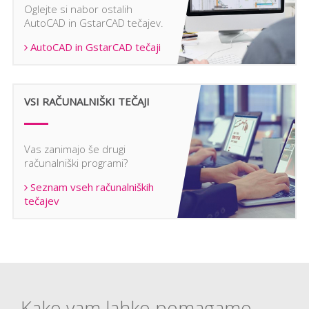
Oglejte si nabor ostalih
AutoCAD in GstarCAD tečajev.
AutoCAD in GstarCAD tečaji
VSI RAČUNALNIŠKI TEČAJI
Vas zanimajo še drugi
računalniški programi?
Seznam vseh računalniških
tečajev
Kako vam lahko pomagamo