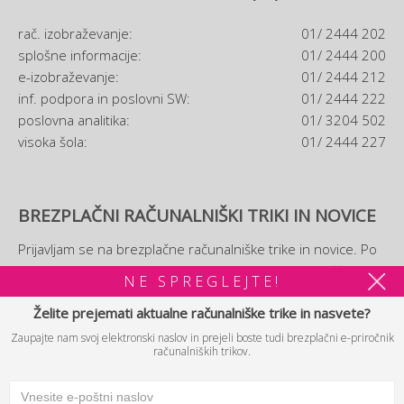
rač. izobraževanje:
01/ 2444 202
splošne informacije:
01/ 2444 200
e-izobraževanje:
01/ 2444 212
inf. podpora in poslovni SW:
01/ 2444 222
poslovna analitika:
01/ 3204 502
visoka šola:
01/ 2444 227
BREZPLAČNI RAČUNALNIŠKI TRIKI IN NOVICE
Prijavljam se na brezplačne računalniške trike in novice. Po
prijavi si boste lahko ogledali tudi brezplačni
e-priročnik
NE SPREGLEJTE!
računalniških trikov.
Želite prejemati aktualne računalniške trike in nasvete?
PRIJAVA
Zaupajte nam svoj elektronski naslov in prejeli boste tudi brezplačni e-priročnik
računalniških trikov.