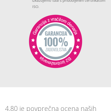
izkazujemo tudi s pridobljenim certifikatom
ISO.
4,80 je povprečna ocena naših