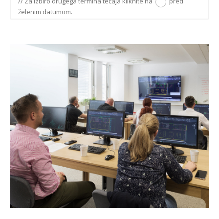
// Za izbiro drugega termina tečaja kliknite na
pred
želenim datumom.