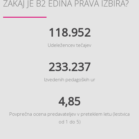
ZAKAJ JE B2 EDINA PRAVA IZBIRA?
118.952
Udeležencev tečajev
233.237
Izvedenih pedagoških ur
4,85
Povprečna ocena predavateljev v preteklem letu (lestvica
od 1 do 5)