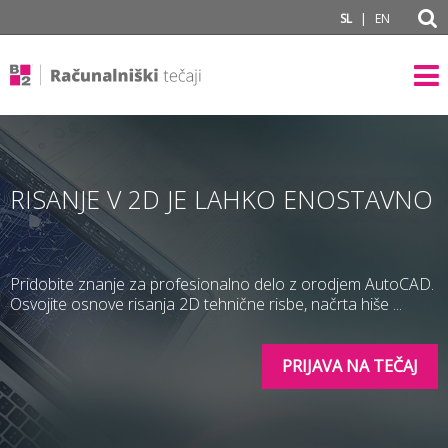
subPage portal
|
SL
EN
RISANJE V 2D JE LAHKO ENOSTAVNO
Pridobite znanje za profesionalno delo z orodjem AutoCAD.
Osvojite osnove risanja 2D tehnične risbe, načrta hiše ...
PRIJAVA NA TEČAJ