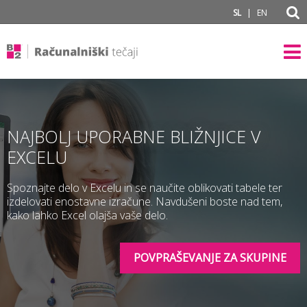
subPage portal
|
SL
EN
NAJBOLJ UPORABNE BLIŽNJICE V
EXCELU
Spoznajte delo v Excelu in se naučite oblikovati tabele ter
izdelovati enostavne izračune. Navdušeni boste nad tem,
kako lahko Excel olajša vaše delo.
POVPRAŠEVANJE ZA SKUPINE