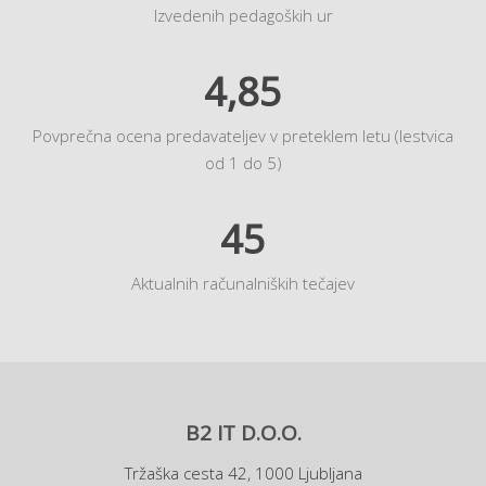
Izvedenih pedagoških ur
4,85
Povprečna ocena predavateljev v preteklem letu (lestvica
od 1 do 5)
45
Aktualnih računalniških tečajev
B2 IT D.O.O.
Tržaška cesta 42, 1000 Ljubljana