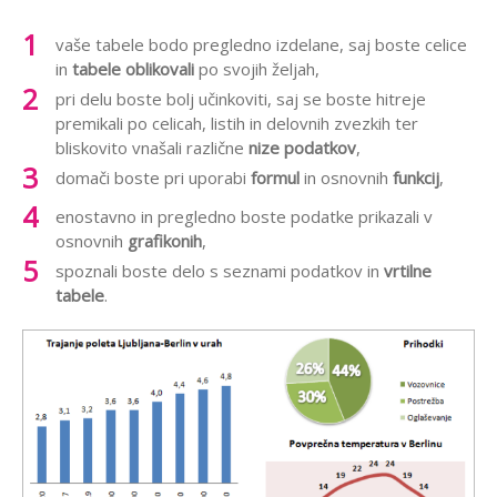
vaše tabele bodo pregledno izdelane, saj boste celice
in
tabele oblikovali
po svojih željah,
pri delu boste bolj učinkoviti, saj se boste hitreje
premikali po celicah, listih in delovnih zvezkih ter
bliskovito vnašali različne
nize podatkov
,
domači boste pri uporabi
formul
in osnovnih
funkcij
,
enostavno in pregledno boste podatke prikazali v
osnovnih
grafikonih
,
spoznali boste delo s seznami podatkov in
vrtilne
tabele
.