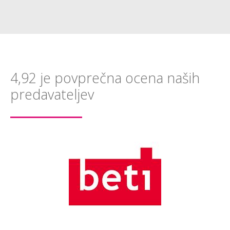
4,92 je povprečna ocena naših
predavateljev
"Z
odl
z i