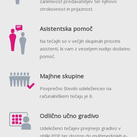
zanimivost predavateljev ter njihovo
strokovnost in prijaznost.
Asistentska pomoč
Na tečajih so v večjih skupinah prisotni
asistenti, ki vam z veseljem nudijo dodatno
pomoč.
Majhne skupine
Povprečno število udeležencev na
računalniškem tečaju je 6.
Odlično učno gradivo
Udeleženci tečajev prejmejo gradivo v
obliki PDF ter dostop do multimedijskih e-