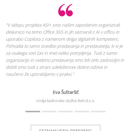
bil
Pre
pod
"V sklopu projekta ASI+ smo našim zaposlenim organizirali
zna
delavnico na temo Office 365 in jih seznanili z AI v officu in
up
uporabo Copilota z namenom dviga digitalnih kompetenc.
vse
Pohvalila bi samo izvedbo predavanja in predavatelja, ki si je
iz
za vsakega vzel čas in imel veliko potrpljenja. Tudi z samo
organizacijo in vsebino predavanja smo bili zelo zadovoljni in
ij,
dobili smo tudi s strani udeležencev dobre odzive in
 in
naučeno že uporabljamo v praksi."
Eva Šuštaršič
Vodja kadrovske službe
Beti d.o.o.
SEZNAM VSEH REFERENC