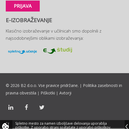
PRIJAVA
E-IZOBRAŽEVANJE
Klasično izobraževanje v učilnicah smo dopolnili z
najsodobnejšimi oblikami izobraževanja:
© 2026 B2 d.o.o. Vse pravice pridržane.
Politika zasebnosti in
|
pravna obvestila
Piškotki
Avtorji
|
|
Spletno mesto za namen izboljšave delovanja uporablja
piškotke.
Z uporabo strani soglašate z uporabo piškotkov.