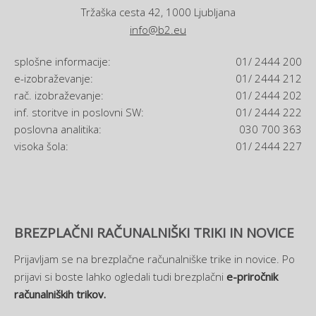
Tržaška cesta 42, 1000 Ljubljana
info@b2.eu
splošne informacije:
01/ 2444 200
e-izobraževanje:
01/ 2444 212
rač. izobraževanje:
01/ 2444 202
inf. storitve in poslovni SW:
01/ 2444 222
poslovna analitika:
030 700 363
visoka šola:
01/ 2444 227
BREZPLAČNI RAČUNALNIŠKI TRIKI IN NOVICE
Prijavljam se na brezplačne računalniške trike in novice. Po
prijavi si boste lahko ogledali tudi brezplačni
e-priročnik
računalniških trikov.