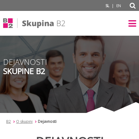
subPage
|
SL
EN
DEJAVNOSTI
SKUPINE B2
B2
O skupini
Dejavnosti