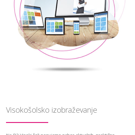
Visokošolsko izobraževanje
Na B2 Visoki šoli ponujamo nabor aktualnih, praktično