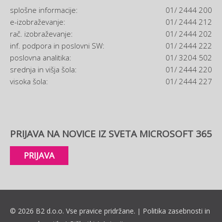
splošne informacije:
01/ 2444 200
e-izobraževanje:
01/ 2444 212
rač. izobraževanje:
01/ 2444 202
inf. podpora in poslovni SW:
01/ 2444 222
poslovna analitika:
01/ 3204 502
srednja in višja šola:
01/ 2444 220
visoka šola:
01/ 2444 227
PRIJAVA NA NOVICE IZ SVETA MICROSOFT 365
PRIJAVA
© 2026 B2 d.o.o. Vse pravice pridržane.
Politika zasebnosti in
|