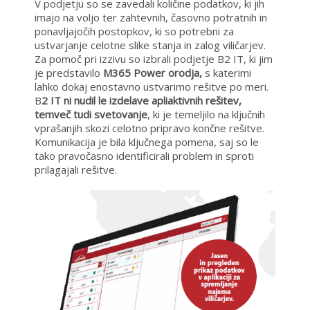
V podjetju so se zavedali količine podatkov, ki jih
imajo na voljo ter zahtevnih, časovno potratnih in
ponavljajočih postopkov, ki so potrebni za
ustvarjanje celotne slike stanja in zalog viličarjev.
Za pomoč pri izzivu so izbrali podjetje B2 IT, ki jim
je predstavilo
M365 Power orodja,
s katerimi
lahko dokaj enostavno ustvarimo rešitve po meri.
B
2 IT ni nudil le izdelave apliaktivnih rešitev,
temveč tudi svetovanje
, ki je temeljilo na ključnih
vprašanjih skozi celotno pripravo končne rešitve.
Komunikacija je bila ključnega pomena, saj so le
tako pravočasno identificirali problem in sproti
prilagajali rešitve.