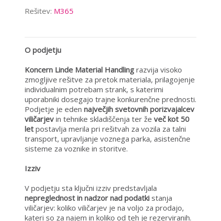
Rešitev:
M365
O podjetju
Koncern Linde Material Handling
razvija visoko
zmogljive rešitve za pretok materiala, prilagojenje
individualnim potrebam strank, s katerimi
uporabniki dosegajo trajne konkurenčne prednosti.
Podjetje je eden
največjih svetovnih porizvajalcev
viličarjev
in tehnike skladiščenja ter že
več kot 50
let
postavlja merila pri rešitvah za vozila za talni
transport, upravljanje voznega parka, asistenčne
sisteme za voznike in storitve.
Izziv
V podjetju sta ključni izziv predstavljala
nepreglednost in nadzor nad podatki
stanja
viličarjev: koliko viličarjev je na voljo za prodajo,
kateri so za najem in koliko od teh je rezerviranih.