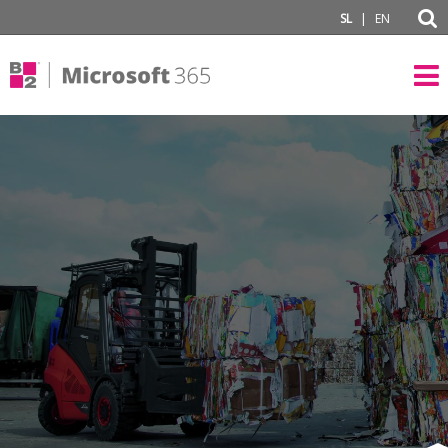
subPage
|
SL
EN
#}