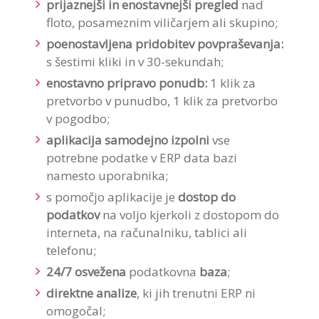
prijaznejši in enostavnejši pregled
nad
floto, posameznim viličarjem ali skupino;
poenostavljena pridobitev povpraševanja:
s šestimi kliki in v 30-sekundah;
enostavno pripravo ponudb:
1 klik za
pretvorbo v punudbo, 1 klik za pretvorbo
v pogodbo;
aplikacija samodejno izpolni
vse
potrebne podatke v ERP data bazi
namesto uporabnika;
s pomočjo aplikacije je
dostop do
podatkov
na voljo kjerkoli z dostopom do
interneta, na računalniku, tablici ali
telefonu;
24/7 osvežena
podatkovna
baza
;
direktne analize
, ki jih trenutni ERP ni
omogočal;