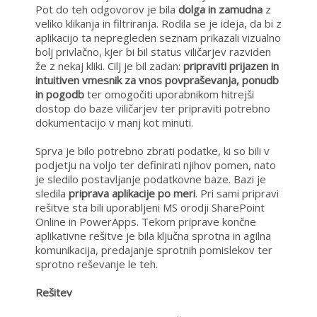
Pot do teh odgovorov je bila
dolga in zamudna
z
veliko klikanja in filtriranja. Rodila se je ideja, da bi z
aplikacijo ta nepregleden seznam prikazali vizualno
bolj privlačno, kjer bi bil status viličarjev razviden
že z nekaj kliki. Cilj je bil zadan:
pripraviti prijazen
in
intuitiven vmesnik za vnos povpraševanja, ponudb
in pogodb
ter omogočiti uporabnikom hitrejši
dostop do baze viličarjev ter pripraviti potrebno
dokumentacijo v manj kot minuti.
Sprva je bilo potrebno zbrati podatke, ki so bili v
podjetju na voljo ter definirati njihov pomen, nato
je sledilo postavljanje podatkovne baze. Bazi je
sledila
priprava aplikacije po meri
. Pri sami pripravi
rešitve sta bili uporabljeni MS orodji SharePoint
Online in PowerApps. Tekom priprave končne
aplikativne rešitve je bila ključna sprotna in agilna
komunikacija, predajanje sprotnih pomislekov ter
sprotno reševanje le teh.
Rešitev