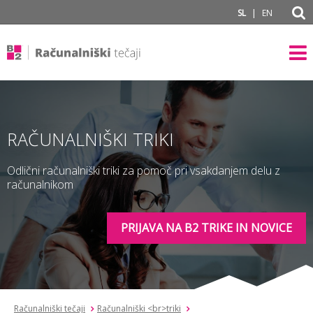
subPage
|
SL
EN
RAČUNALNIŠKI TRIKI
Odlični računalniški triki za pomoč pri vsakdanjem delu z
računalnikom
PRIJAVA NA B2 TRIKE IN NOVICE
Računalniški tečaji
Računalniški <br>triki