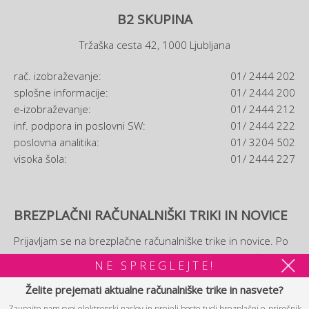
B2 SKUPINA
Tržaška cesta 42, 1000 Ljubljana
rač. izobraževanje:
01/ 2444 202
splošne informacije:
01/ 2444 200
e-izobraževanje:
01/ 2444 212
inf. podpora in poslovni SW:
01/ 2444 222
poslovna analitika:
01/ 3204 502
visoka šola:
01/ 2444 227
BREZPLAČNI RAČUNALNIŠKI TRIKI IN NOVICE
Prijavljam se na brezplačne računalniške trike in novice. Po
prijavi si boste lahko ogledali tudi brezplačni
e-priročnik
NE SPREGLEJTE!
računalniških trikov.
Želite prejemati aktualne računalniške trike in nasvete?
Zaupajte nam svoj elektronski naslov in prejeli boste tudi brezplačni e-priročnik