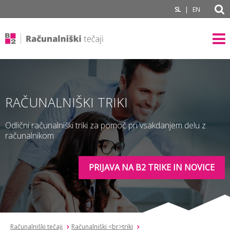
subPage
|
SL
EN
RAČUNALNIŠKI TRIKI
Odlični računalniški triki za pomoč pri vsakdanjem delu z
računalnikom
PRIJAVA NA B2 TRIKE IN NOVICE
Računalniški tečaji
Računalniški <br>triki