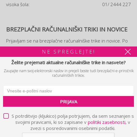
visoka šola:
01/ 2444 227
BREZPLAČNI RAČUNALNIŠKI TRIKI IN NOVICE
Prijavljam se na brezplačne računalniške trike in novice. Po
prijavi si boste lahko ogledali tudi brezplačni
e-priročnik
NE SPREGLEJTE!
računalniških trikov.
Želite prejemati aktualne računalniške trike in nasvete?
Zaupajte nam svoj elektronski naslov in prejeli boste tudi brezplačni e-priročnik
PRIJAVA
računalniških trikov.
PRIJAVA
© 2026 B2 d.o.o. Vse pravice pridržane.
Politika zasebnosti in
|
pravna obvestila
Piškotki
Avtorji
|
|
S potrditvijo (kljukico) polja potrjujem, da sem seznanjen s
svojimi pravicami, ki so zapisane v
politiki zasebnosti
, v
zvezi s posredovanimi osebnimi podatki.