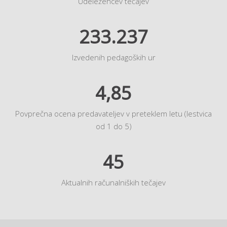
Udeležencev tečajev
233.237
Izvedenih pedagoških ur
4,85
Povprečna ocena predavateljev v preteklem letu (lestvica
od 1 do 5)
45
Aktualnih računalniških tečajev