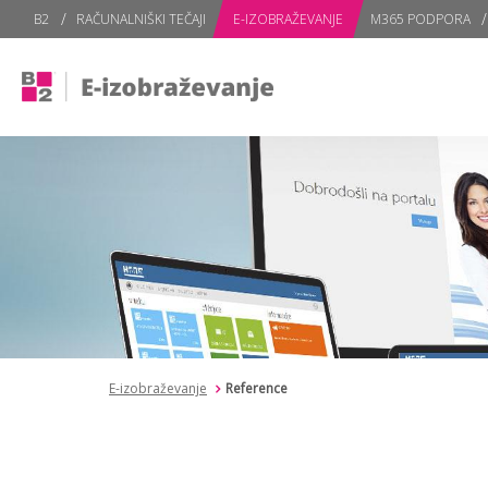
subPage portal
B2
RAČUNALNIŠKI TEČAJI
E-IZOBRAŽEVANJE
M365 PODPORA
E-izobraževanje
Reference