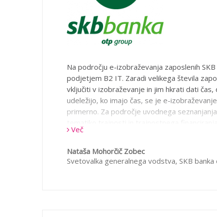
Na področju e-izobraževanja zaposlenih SKB
podjetjem B2 IT. Zaradi velikega števila zapo
vključiti v izobraževanje in jim hkrati dati čas,
udeležijo, ko imajo čas, se je e-izobraževanje
primerno. Za področje uvodnega seznanjanja
tematiko trajnosti in trajnostnega financiran
Več
skupaj s podjetjem B2 IT izdelali program e-
katerega se je udeležilo in pri tem uspešno op
Nataša Mohorčič Zobec
preizkus znanja več kot 85% vseh zaposlenih
Svetovalka generalnega vodstva,
SKB banka 
izobraževanja smo bili odgovorni v banki, za
oblikovanje izobraževanja pa so poskrbeli v B
izjemno interaktivno, strokovno in učinkovito,
strokovnjake, vsak na svojem področju, spo
bili vsi zelo zadovoljni, saj smo v kratkem času