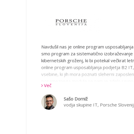
Navdušil nas je online program usposabljanja 
smo program za sistematično izobraževanje z
kibernetskih groženj, ki bi potekal večkrat let
online program usposabljanja podjetja B2 IT, 
vsebine, ki jih mora poznati sleherni zaposleni
posameznega modula se nam je zdelo ravno 
Več
pa prikazana na zanimiv, interaktiven način.
da kot naročnik prejmemo tudi končno poroči
Sašo Dorniž
zaposlenih z e-učenjem in rezultati na e-test
vodja skupine IT,
Porsche Slovenij
vrednost pa nam predstavljajo osvežitveni m
da moramo skrbeti za redno osveščanje svoji
aktualnih kibernetskih napadov in s sodelov
z B2 IT tudi v prihodnje nadaljujemo.