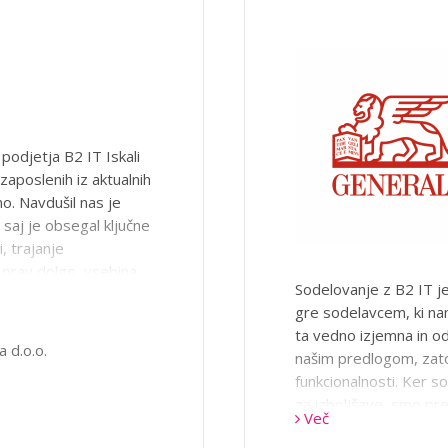
prihodnosti. Podjetje B
učilnico Informacijska
tako tehnična izvedba 
podjetja B2 IT Iskali
aposlenih iz aktualnih
no. Navdušil nas je
saj je obsegal ključne
, trajanje
prav dolgo, vsebina
Sodelovanje z B2 IT j
Pomembno nam je bilo,
gre sodelavcem, ki na
lo o uspešnosti
ta vedno izjemna in odl
u ter potrdili. Dodano
a d.o.o.
našim predlogom, zat
oduli, saj verjamemo,
funkcionalnosti. Ker s
h zaposlenih iz
za izboljšave, smo pre
anjem na tem področju
Več
skupaj prispevali k raz