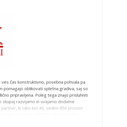
2 IT d.o.o. je odlično pripravilo spletno
 varnost za zaposlene. Vso pohvalo si zasluži
kot tudi strokovno pripravljena gradiva.
e ves čas konstruktivno, posebna pohvala pa
m pomagajo oblikovati spletna gradiva, saj so
ično pripravljena. Poleg tega znajo prisluhniti
o skupaj razvijamo in uvajamo dodatne
o partner, ki tako kot AS, vedno išče prostor
pričani, da bomo z B2 IT tudi v prihodnje
voju novih rešitev pri izobraževanju in