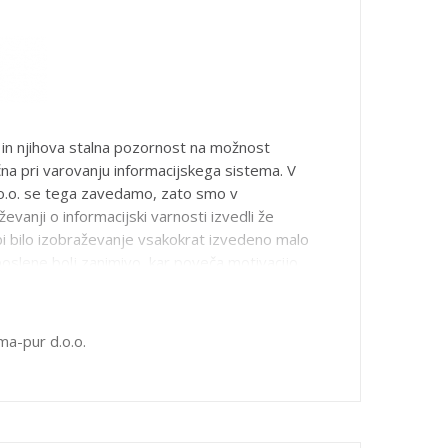
in njihova stalna pozornost na možnost
učna pri varovanju informacijskega sistema. V
o.o. se tega zavedamo, zato smo v
evanji o informacijski varnosti izvedli že
bi bilo izobraževanje vsakokrat izvedeno malo
oslene bolj zanimivo, kar poveča motivacijo
je prek spletne učilnice je bilo za naše
stop, ki je naletel na pozitivne odzive, saj
ali, ko jim je čas to dopuščal. Odlična
ma-pur d.o.o.
ice je, da mentor lahko spremlja napredovanje
ročilo pa prikaže: čas, ki so ga posamezni
učenje, rezultate učenja in rezultate ankete o
u, gradivu, željah in predlogih udeležencev.
bno za načrtovanje izobraževanja v