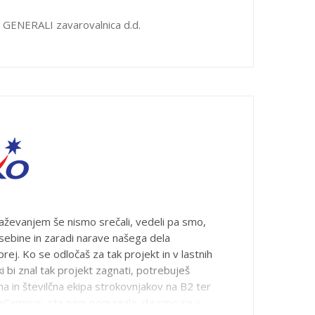
,
GENERALI zavarovalnica d.d.
aževanjem še nismo srečali, vedeli pa smo,
sebine in zaradi narave našega dela
rej. Ko se odločaš za tak projekt in v lastnih
i bi znal tak projekt zagnati, potrebuješ
a in številčna ekipa strokovnjakov na B2 ter
m eCampus, sta nam pomagala, da smo se v