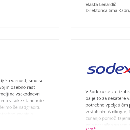
prenosu znanja.
Vlasta Lenardič
Direktorica tima Kadri
ijska varnost, smo se
voj in osebno rast
V Sodexu se z e-izobr
melji na vsakodnevni
da je to za nekatere v
mamo visoke standarde
potrebno vpeljati čim p
želimo še nadgraditi.
vrstah nimaš nikogar, k
potrebno znanje s
zunanjo pomoč. Izjemn
evanja je bil tudi
zelo privlačen siste
a, prevelike
Več