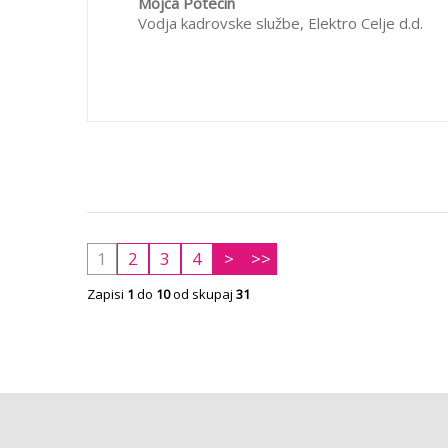
Mojca Potecin
ustrežljivosti ali naivnosti posameznikov ter p
Vodja kadrovske službe,
Elektro Celje d.d.
izvedbo e-izobraževanj. Izkazalo se je, da je
nas zelo primerno, zaradi lokacijske razpršen
Pomembno vlogo igra tudi čas, ki so si ga ude
sami, glede na njihove zadolžitve. Sodelovanje
pričakovano, profesionalno in učinkovito. Vse
vprašanja uporabnikov smo reševali strokovno
1
2
3
4
>
>>
Zapisi
1
do
10
od skupaj
31