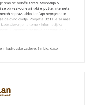
je smo se odločili zaradi zavedanja o
ki se ob vsakodnevni rabi e-pošte, interneta,
ametnih naprav, lahko končajo neprijetno in
aše delovno okolje. Podjetje B2 IT je za naše
e-izobraževanje na temo »Informacijska
estu«. Zaposleni so lahko dostopali do e-
v času, ki so ga izbrali sami in glede na
cesa. Izobraževanje jim je bilo zanimivo in
sproti preverjali in utrjevali svoje zanje.
ne in kadrovske zadeve,
Simbio, d.o.o.
-gradivu so spoznali najpogostejše
s katerimi skušajo spletni kriminalci pridobiti
kov, kot tudi podatkov našega podjetja.
a nam je podala koristna znanja, s katerimi
o kibernetske nevarnosti v delovnem in
. V končnem poročilu smo prejeli podatke o
n uspešnosti učenja naših zaposlenih, kar je
macij, kako lahko v podjetju sistematično
zaposlenih iz informacijske varnosti. Ker
 že uspešno sodelovali na področju