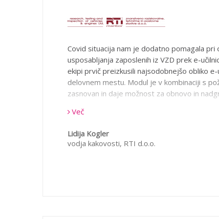
aktualne vsebine. S pripravo vsebin izobraže
pa bomo s podjetjem B2 IT nadaljevali tudi v
Covid situacija nam je dodatno pomagala pri o
usposabljanja zaposlenih iz VZD prek e-učilni
ekipi prvič preizkusili najsodobnejšo obliko e
delovnem mestu. Modul je v kombinaciji s po
zasnovan in daje možnost za obnovo in nadgr
Več
Lidija Kogler
vodja kakovosti,
RTI d.o.o.