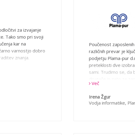
vanja s področja ESG
 prihodnje.
dločitvi za izvajanje
ce. Tako smo pri svoji
-učenja kar na
Poučenost zaposlenih 
žarno varnostjo dobro
različnih prevar je klj
aditev znanja.
podjetju Plama-pur d.
preteklosti dve izobraž
sami. Trudimo se, da 
drugače in zato za zap
Več
pri učenju. Izobraževan
zaposlene nov, svež pri
Irena Žgur
so gradivo lahko predel
Vodja informatike,
Pla
lastnost spletne učiln
udeležencev, končno po
zaposleni porabili za 
izvedenem izobraževanj
Vse to je zelo pomem