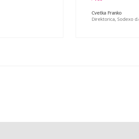
zelo kratkem času sez
ridobiti izkušnje z
voditi e-tečaj ter kak
 e-izobraževanje za
Cvetka Franko
razvoja zaposlenih tud
osti naših sodelavcev.
Direktorica,
Sodexo d.
prenesli še v e-obliko 
leženci razporedili
B2 pa seveda nadaljuje
 z B2 je bilo, kot
najbolj kompetentni n
binska vprašanja in
uporabnikov.
 in ažurno.