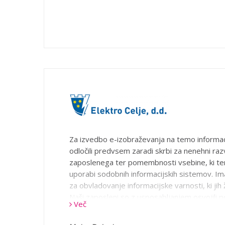
Za izvedbo e-izobraževanja na temo informac
odločili predvsem zaradi skrbi za nenehni raz
zaposlenega ter pomembnosti vsebine, ki te
uporabi sodobnih informacijskih sistemov. I
za obvladovanje informacijske varnosti, ki jih 
Naši zaposleni so z usposabljanjem osvojili 
Več
področja informacijske varnosti. Cilj e-izobraž
preprečiti varnostna tveganja zaradi neznanj