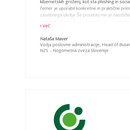
kibernetskih groženj, kot sta phishing in socialn
čemer je uporabil konkretne in praktične pri
zasebnega okolja. Še posebej me je navdušil
igra o phishingu, ki je na zanimiv in uporabnik
Več
poglobila moje razumevanje področja in pris
prenosu znanja. Izobraževanje toplo priporoč
Nataša Maver
okrepiti svoje kompetence na področju kibern
Vodja poslovne administracije, Head of Busin
uspešno zaščititi pred sodobnimi grožnjami. 
NZS – Nogometna zveza Slovenije
ki ga poudarja gradivo, je naslednji: »Da ost
varni, bodimo previdni, se izobražujmo o nev
uporabljajmo zdravo pamet!«