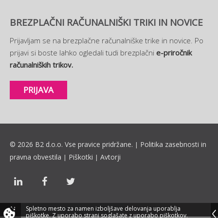
BREZPLAČNI RAČUNALNIŠKI TRIKI IN NOVICE
Prijavljam se na brezplačne računalniške trike in novice. Po
prijavi si boste lahko ogledali tudi brezplačni
e-priročnik
računalniških trikov.
PRIJAVA
© 2026 B2 d.o.o. Vse pravice pridržane.
Politika zasebnosti in
|
pravna obvestila
Piškotki
Avtorji
|
|
Spletno mesto za namen izboljšave delovanja uporablja
piškotke.
Z uporabo strani soglašate z uporabo piškotkov.