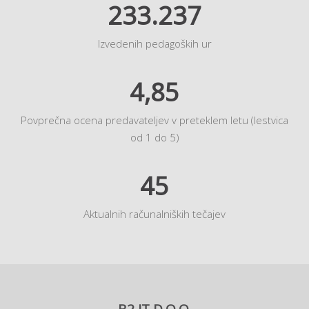
233.237
Izvedenih pedagoških ur
4,85
Povprečna ocena predavateljev v preteklem letu (lestvica
od 1 do 5)
45
Aktualnih računalniških tečajev