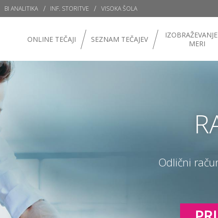
BI ANALITIKA
INF. STORITVE
VISOKA ŠOLA
IZOBRAŽEVANJE
ONLINE TEČAJI
SEZNAM TEČAJEV
MERI
R
Odlični raču
PRI