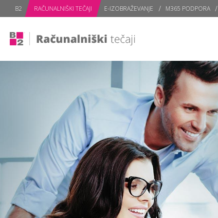
subPage
B2
RAČUNALNIŠKI TEČAJI
E-IZOBRAŽEVANJE
M365 PODPORA