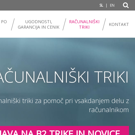
|
SL
EN
 PO
UGODNOSTI,
RAČUNALNIŠKI
KONTAKT
GARANCIJA IN CENIK
TRIKI
AČUNALNIŠKI TRIKI
nalniški triki za pomoč pri vsakdanjem delu z
računalnikom
JAVA NA B2 TRIKE IN NOVICE