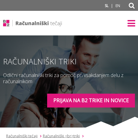
subPage
|
SL
EN
RAČUNALNIŠKI TRIKI
Odlični računalniški triki za pomoč pri vsakdanjem delu z
računalnikom
PRIJAVA NA B2 TRIKE IN NOVICE
Računalniški tečaji
Računalniški <br>triki