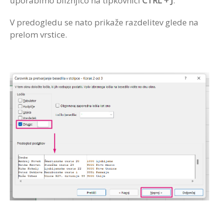
uporabimo bližnjico na tipkovnici
CTRL + J
.
V predogledu se nato prikaže razdelitev glede na
prelom vrstice.