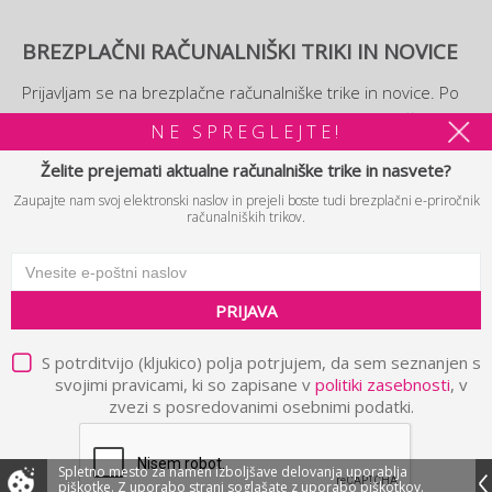
BREZPLAČNI RAČUNALNIŠKI TRIKI IN NOVICE
Prijavljam se na brezplačne računalniške trike in novice. Po
prijavi si boste lahko ogledali tudi brezplačni
e-priročnik
NE SPREGLEJTE!
računalniških trikov.
Želite prejemati aktualne računalniške trike in nasvete?
Zaupajte nam svoj elektronski naslov in prejeli boste tudi brezplačni e-priročnik
PRIJAVA
računalniških trikov.
PRIJAVA
© 2026 B2 d.o.o. Vse pravice pridržane.
Politika zasebnosti in
|
pravna obvestila
Piškotki
Avtorji
|
|
S potrditvijo (kljukico) polja potrjujem, da sem seznanjen s
svojimi pravicami, ki so zapisane v
politiki zasebnosti
, v
zvezi s posredovanimi osebnimi podatki.
Spletno mesto za namen izboljšave delovanja uporablja
piškotke.
Z uporabo strani soglašate z uporabo piškotkov.