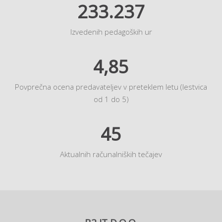
233.237
Izvedenih pedagoških ur
4,85
Povprečna ocena predavateljev v preteklem letu (lestvica
od 1 do 5)
45
Aktualnih računalniških tečajev