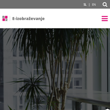
subPage
|
SL
EN
#}