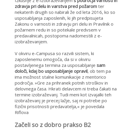
Izkušnje z e-izobraževanjem
s področja varnosti in
zdravja pri delu in varstva pred požarom
ter
nekaterih drugih so nabirali že od leta 2016, ko so
usposabljanja zaposlenih, ki jih predpisujeta
Zakonu o varnosti in zdravju pri delu in Pravilnik o
požarnem redu in so potekale predvsem v
predavalnicah, postopoma nadomestili z e-
izobraževanjem.
V okviru e-Campusa so razvili sistem, ki
zaposlenemu omogoča, da si v okviru
postavljenega termina za usposabljanje
sam
določi, kdaj bo usposabljanje opravil
, ob tem pa
ima možnost stalne komunikacije z mentorico
področja. »Gre za prihranek potnih stroškov in
delovnega časa. Hkrati delavcem ni treba čakati na
termine izobraževanj. Tudi meni kot izvajalki teh
izobraževanj je precej lažje, saj ni potrebe po
fizični prisotnosti predavatelja,« je povedala
Riflova
Začeli so z dobro prakso B2