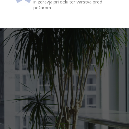
in zdravja pri delu ter varstva pred
požarom
#}