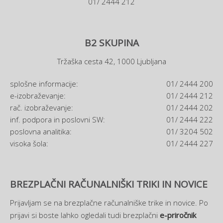
01/ 2444 212
B2 SKUPINA
Tržaška cesta 42, 1000 Ljubljana
splošne informacije:
01/ 2444 200
e-izobraževanje:
01/ 2444 212
rač. izobraževanje:
01/ 2444 202
inf. podpora in poslovni SW:
01/ 2444 222
poslovna analitika:
01/ 3204 502
visoka šola:
01/ 2444 227
BREZPLAČNI RAČUNALNIŠKI TRIKI IN NOVICE
Prijavljam se na brezplačne računalniške trike in novice. Po
prijavi si boste lahko ogledali tudi brezplačni
e-priročnik