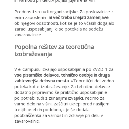
in varnosti pri delu,« pojasnjuje Irena Rifl.
Prednosti so tudi organizacijske. Za poslovalnice z
enim zaposlenim
ni več treba urejati zamenjave
ob njegovi odsotnosti, kot se je to včasih dogajalo
zaradi usposabljanj, ki so potekala na sedežu
zavarovalnice.
Popolna rešitev za teoretična
izobraževanja
V e-Campusu izvajajo usposabljanja po ZVZD-1 za
vse pisarniške delavce, tehnično osebje in druga
zahtevnejša delovna mesta
. »Teoretični del vedno
poteka kot e-izobraževanje. Za tehnične delavce
dodatno pripravimo še praktično usposabljanje –
po potrebi tudi z zunanjimi izvajalci, recimo za
varno delo na višini, zaščitni ukrepi pred nasiljem
tretjih oseb in podobno,« je še dodala
pooblaščenka za varnost in zdravje pri delu v
zavarovalnici.