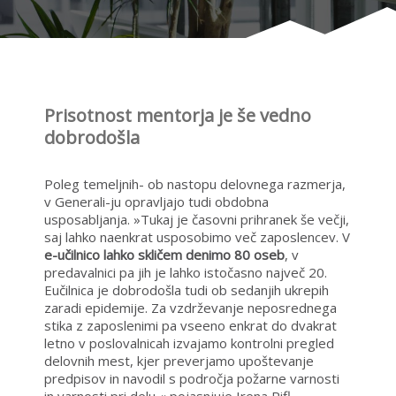
Prisotnost mentorja je še vedno
dobrodošla
Poleg temeljnih- ob nastopu delovnega razmerja,
v Generali-ju opravljajo tudi obdobna
usposabljanja. »Tukaj je časovni prihranek še večji,
saj lahko naenkrat usposobimo več zaposlencev. V
e-učilnico lahko skličem denimo 80 oseb
, v
predavalnici pa jih je lahko istočasno največ 20.
Eučilnica je dobrodošla tudi ob sedanjih ukrepih
zaradi epidemije. Za vzdrževanje neposrednega
stika z zaposlenimi pa vseeno enkrat do dvakrat
letno v poslovalnicah izvajamo kontrolni pregled
delovnih mest, kjer preverjamo upoštevanje
predpisov in navodil s področja požarne varnosti