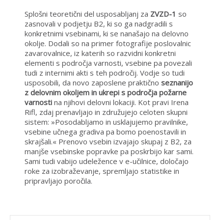
Splošni teoretični del usposabljanj za
ZVZD-1
so
zasnovali v podjetju B2, ki so ga nadgradili s
konkretnimi vsebinami, ki se nanašajo na delovno
okolje. Dodali so na primer fotografije poslovalnic
zavarovalnice, iz katerih so razvidni konkretni
elementi s področja varnosti, vsebine pa povezali
tudi z internimi akti s teh področij. Vodje so tudi
usposobili, da novo zaposlene praktično
seznanijo
z delovnim okoljem in ukrepi s področja požarne
varnosti
na njihovi delovni lokaciji. Kot pravi Irena
Rifl, zdaj prenavljajo in združujejo celoten skupni
sistem: »Posodabljamo in usklajujemo pravilnike,
vsebine učnega gradiva pa bomo poenostavili in
skrajšali.« Prenovo vsebin izvajajo skupaj z B2, za
manjše vsebinske popravke pa poskrbijo kar sami.
Sami tudi vabijo udeležence v e-učilnice, določajo
roke za izobraževanje, spremljajo statistike in
pripravljajo poročila.