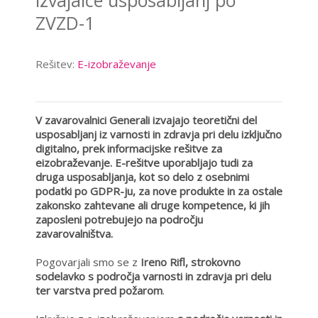
izvajalce usposabljanj po
ZVZD-1
Rešitev:
E-izobraževanje
V zavarovalnici Generali izvajajo teoretični del
usposabljanj iz varnosti in zdravja pri delu izključno
digitalno, prek informacijske rešitve za
eizobraževanje. E-rešitve uporabljajo tudi za
druga usposabljanja, kot so delo z osebnimi
podatki po GDPR-ju, za nove produkte in za ostale
zakonsko zahtevane ali druge kompetence, ki jih
zaposleni potrebujejo na področju
zavarovalništva.
Pogovarjali smo se z
Ireno Rifl, strokovno
sodelavko s področja varnosti in zdravja pri delu
ter varstva pred požarom
.