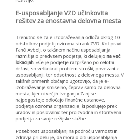
E-usposabljanje VZD učinkovita
rešitev za enostavna delovna mesta
Trenutno se za e-izobraževanja odloča okrog 10
odstotkov podjetij oziroma strank ZVD. Kot pravi
Fanči Avbelj, o takšnem načinu usposabljanja
razmišljajo predvsem podjetja, ki delujejo
na več
lokacijah
. »Če je podjetje razpršeno po celotni
državi, so velikokrat problem stroški, povezani z
usposabljanji, ter odsotnost z delovnega mesta. V
takšnih primerih običajno ugotovijo, da je e-
izobraževanje smiselno, čeprav samo za delovna
mesta, kjer ni večjih tveganj.« Zanj se
najpogosteje odločajo finančne ustanove,
podjetja oziroma organizacije, ki poslujejo prek
uradov in poslovalnic ter proizvodna in storitvena
podjetja za svoje režijske službe.
Posebnost usposabljanj na področju varnosti in
zdravja pri delu je, da morajo biti usposabljanja