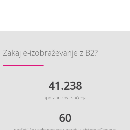
Zakaj e-izobraževanje z B2?
41.238
uporabnikov e-učenja
60
podjetij že vsakodnevno uporablja sistem eCampus