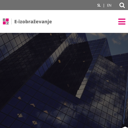
subPage
|
SL
EN
#}