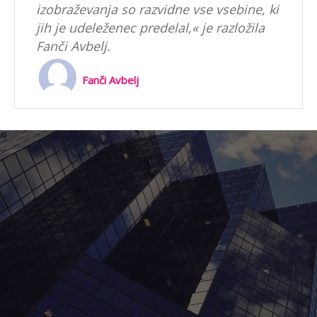
izobraževanja so razvidne vse vsebine, ki
jih je udeleženec predelal,« je razložila
Fanči Avbelj.
Fanči Avbelj
#}