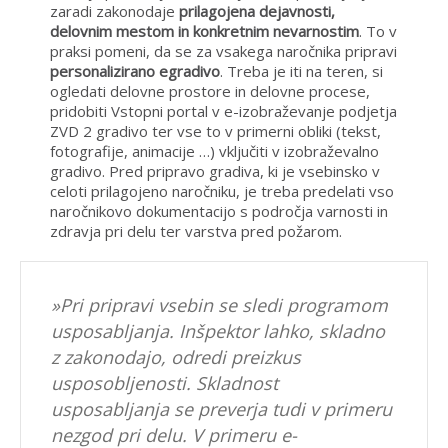
zaradi zakonodaje
prilagojena dejavnosti,
delovnim mestom in konkretnim nevarnostim
. To v
praksi pomeni, da se za vsakega naročnika pripravi
personalizirano egradivo
. Treba je iti na teren, si
ogledati delovne prostore in delovne procese,
pridobiti Vstopni portal v e-izobraževanje podjetja
ZVD 2 gradivo ter vse to v primerni obliki (tekst,
fotografije, animacije …) vključiti v izobraževalno
gradivo. Pred pripravo gradiva, ki je vsebinsko v
celoti prilagojeno naročniku, je treba predelati vso
naročnikovo dokumentacijo s področja varnosti in
zdravja pri delu ter varstva pred požarom.
»Pri pripravi vsebin se sledi programom
usposabljanja. Inšpektor lahko, skladno
z zakonodajo, odredi preizkus
usposobljenosti. Skladnost
usposabljanja se preverja tudi v primeru
nezgod pri delu. V primeru e-