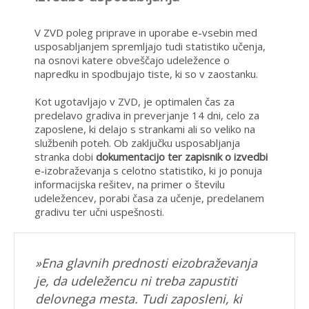
V ZVD poleg priprave in uporabe e-vsebin med
usposabljanjem spremljajo tudi statistiko učenja,
na osnovi katere obveščajo udeležence o
napredku in spodbujajo tiste, ki so v zaostanku.
Kot ugotavljajo v ZVD, je optimalen čas za
predelavo gradiva in preverjanje 14 dni, celo za
zaposlene, ki delajo s strankami ali so veliko na
službenih poteh. Ob zaključku usposabljanja
stranka dobi
dokumentacijo ter zapisnik o izvedbi
e-izobraževanja s celotno statistiko, ki jo ponuja
informacijska rešitev, na primer o številu
udeležencev, porabi časa za učenje, predelanem
gradivu ter učni uspešnosti.
»Ena glavnih prednosti eizobraževanja
je, da udeležencu ni treba zapustiti
delovnega mesta. Tudi zaposleni, ki