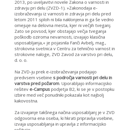
2013, po uveljavitvi novele Zakona o varnosti in
zdravju pri delu (ZVZD-1). »Zakonodaja e-
izobraževanju iz varnosti in zdravja pri delu pred
letom 2011 sploh ni bila naklonjena in ga še vedno
omejuje na delovna mesta, kjer ni večjih tveganj.
Zato se povsod, kjer obstajajo večja tveganja
poškodb oziroma nevarnosti, izvajajo klasična
usposabljanja,« je pojasnila Fanči Avbelj, mag.,
strokovna svetnica v Centru za tehnično varnost in
strokovne naloge, ZVD Zavod za varstvo pri delu,
d. o. o.
Na ZVD-ju prek e-izobraževanja podajajo
predvsem vsebine
s področja varnosti pri delu in
varstva pred požarom
. Uporabljajo informacijsko
rešitev
e-Campus
podjetja B2, ki se je v postopku
izbire med več ponudniki pokazala kot najbolj
kakovostna.
Za izvajanje takšnega načina usposabljanj je v ZVD
odgovorna ena oseba, ki hkrati pripravlja vsebine,
izvaja usposabljanja in upravlja z informacijsko
rešitvijo.