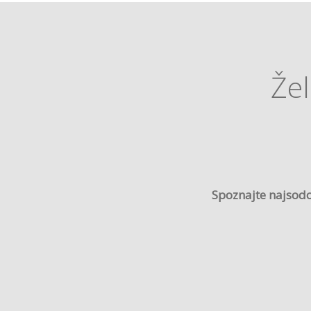
Žel
Spoznajte najsodob