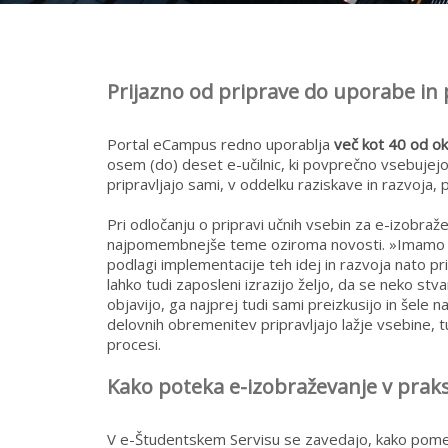
Prijazno od priprave do uporabe in 
Portal eCampus redno uporablja
več kot 40 od o
osem (do) deset e-učilnic, ki povprečno vsebujejo 
pripravljajo sami, v oddelku raziskave in razvoja,
Pri odločanju o pripravi učnih vsebin za e-izobra
najpomembnejše teme oziroma novosti. »Imamo 
podlagi implementacije teh idej in razvoja nato pr
lahko tudi zaposleni izrazijo željo, da se neko st
objavijo, ga najprej tudi sami preizkusijo in šele 
delovnih obremenitev pripravljajo lažje vsebine, t
procesi.
Kako poteka e-izobraževanje v praks
V e-Študentskem Servisu se zavedajo, kako pom