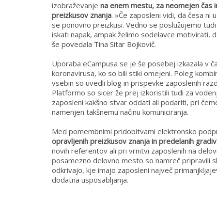
izobraževanje
na enem mestu, za neomejen čas in
preizkusov znanja
. »Če zaposleni vidi, da česa ni 
se ponovno preizkusi. Vedno se poslužujemo tudi
iskati napak, ampak želimo sodelavce motivirati, d
še povedala Tina Sitar Bojkovič.
Uporaba eCampusa se je še posebej izkazala v č
koronavirusa, ko so bili stiki omejeni. Poleg kombin
vsebin so uvedli blog in prispevke zaposlenih raz
Platformo so sicer že prej izkoristili tudi za vode
zaposleni kakšno stvar oddati ali podariti, pri čem
namenjen takšnemu načinu komuniciranja.
Med pomembnimi pridobitvami elektronsko podpr
opravljenih preizkusov znanja in predelanih gradiv
novih referentov ali pri vrnitvi zaposlenih na del
posamezno delovno mesto so namreč pripravili sku
odkrivajo, kje imajo zaposleni največ primanjkljaj
dodatna usposabljanja.