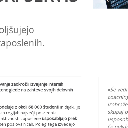
oljšujejo
zaposlenih.
ja zaokrožili izvajanje internih
»Še vedn
tenc glede na zahteve svojih delovnih
coaching
izobraže
odeluje z okoli 68.000 študenti
in dijaki, je
skupaj pr
ih regijah največji posrednik
h aktivnosti zaposlene
usposabljajo prek
usposobl
vseh poslovalnicah. Poleg tega izvedejo
če nekdo