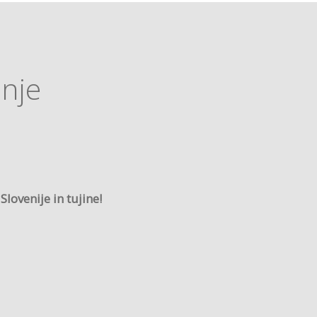
anje
lovenije in tujine!