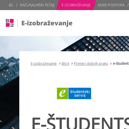
subPage
B2
RAČUNALNIŠKI TEČAJI
E-IZOBRAŽEVANJE
M365 PODPORA
#}
E-izobraževanje
Blog
Primeri dobrih praks
e-študents
E-ŠTUDENTS