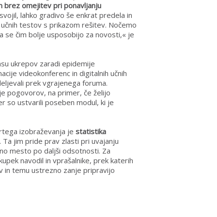
 brez omejitev pri ponavljanju
usvojil, lahko gradivo še enkrat predela in
 učnih testov s prikazom rešitev. Nočemo
a se čim bolje usposobijo za novosti,« je
asu ukrepov zaradi epidemije
acije videokonferenc in digitalnih učnih
deljevali prek vgrajenega foruma.
nje pogovorov, na primer, če želijo
er so ustvarili poseben modul, ki je
tega izobraževanja je
statistika
. Ta jim pride prav zlasti pri uvajanju
ovno mesto po daljši odsotnosti. Za
pek navodil in vprašalnike, prek katerih
ev in temu ustrezno zanje pripravijo