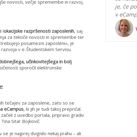
še novosti, večje spremembe in razvoj.
je, če p
v eCampu
T
 l
okacijske razpršenosti zaposlenih
, saj
janja za tekoče novosti in spremembe ter
potrebujejo posamezni zaposleni«, je
in razvoja v e-Študentskem Servisu.
obnejšega, učinkovitejšega in bolj
asičenosti sporočil elektronske
e
ih tečajev za zaposlene, zato so se
ma eCampus
, ki jih je tudi takoj prepričal.
u začeli z uvedbo portala, pripravo gradiv
Tina Sitar Bojkovič.
v se je najprej dvignilo nekaj prahu – ali