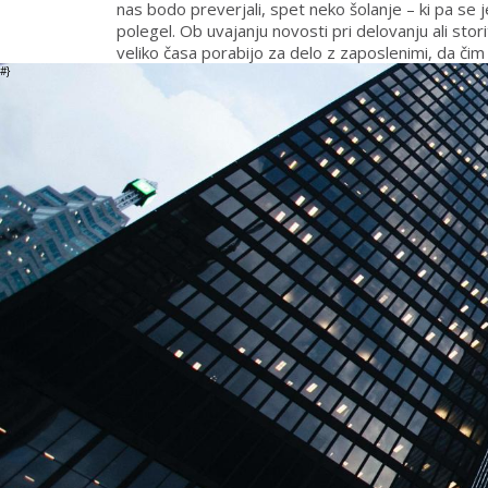
nas bodo preverjali, spet neko šolanje – ki pa se 
polegel. Ob uvajanju novosti pri delovanju ali st
veliko časa porabijo za delo z zaposlenimi, da čim
#}
K uspešnosti usvajanja e-izobraževanja je vsekako
pristopov niso opustili.
»Še vedno izvajamo
vse oblike izobraževanj od c
izobraževanj ena na ena
. Kombinacija vsega skupaj
usposobljene zaposlene. Velikokrat ni dovolj, če
Bolje je, če povedano ali slišano še preveri in pre
Bojkovič.