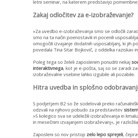
letni seminar, na katerem predstavijo pomembnej
Zakaj odločitev za e-izobraževanje?
»Za uvedbo e-izobraževanja smo se odločili zaradi
smo na ta način poenostavili in pocenili usposabl
omogočili izvajanje dodatnih usposabljanj, ki jih 
povedala Tina Sitar Bojkovič, z oddelka raziskav 
Poleg tega so želeli zaposlenim ponuditi nekaj
sod
interaktivnega
, kot je e-pošta, saj so se zaradi z
izobraževalne vsebine lahko izgubile ali pozabile.
Hitra uvedba in splošno odobravanj
S podjetjem B2 so že sodelovali preko računalnišk
odzvali na njihovo pobudo za predstavitev
siste
»S kolegico sva se udeležili izobraževanja in kmal
in mesečnim izvajanjem izobraževanj«, je razložila 
Zaposleni so nov pristop
zelo lepo sprejeli
, čepra