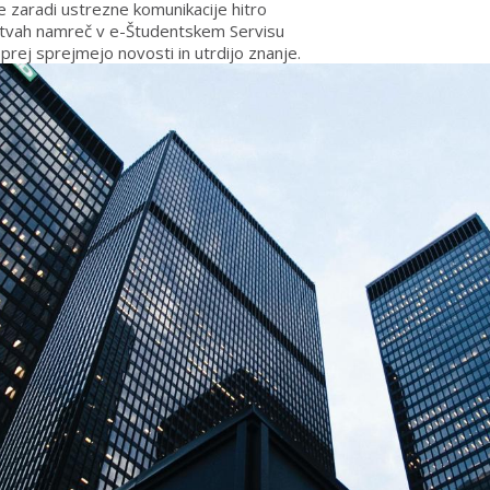
je zaradi ustrezne komunikacije hitro
oritvah namreč v e-Študentskem Servisu
 prej sprejmejo novosti in utrdijo znanje.
r prispevalo tudi dejstvo, da ostalih
oachinga do letnega izobraževanja in
 prinese tisti končni rezultat – imeti
 nekdo samo nekaj prebere na zaslonu.
dela v eCampusu« je izpostavila Tina Sitar