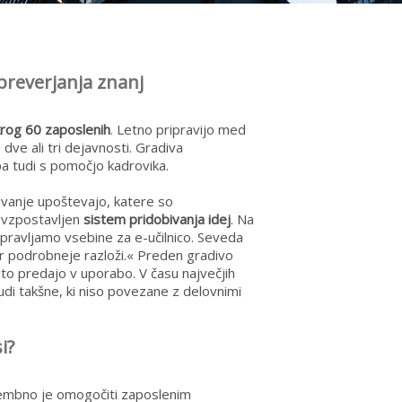
preverjanja znanj
krog 60 zaposlenih
. Letno pripravijo med
dve ali tri dejavnosti. Gradiva
 pa tudi s pomočjo kadrovika.
ževanje upoštevajo, katere so
vzpostavljen
sistem pridobivanja idej
. Na
ipravljamo vsebine za e-učilnico. Seveda
var podrobneje razloži.« Preden gradivo
nato predajo v uporabo. V času največjih
udi takšne, ki niso povezane z delovnimi
i?
embno je omogočiti zaposlenim