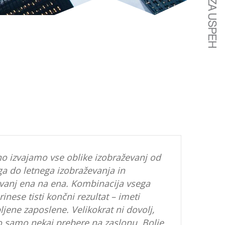
o izvajamo vse oblike izobraževanj od
a do letnega izobraževanja in
vanj ena na ena. Kombinacija vsega
inese tisti končni rezultat – imeti
jene zaposlene. Velikokrat ni dovolj,
 samo nekaj prebere na zaslonu. Bolje