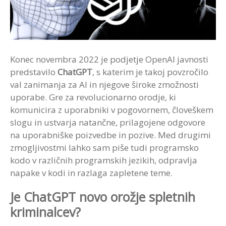
Konec novembra 2022 je podjetje OpenAI javnosti
predstavilo
ChatGPT
, s katerim je takoj povzročilo
val zanimanja za AI in njegove široke zmožnosti
uporabe. Gre za revolucionarno orodje, ki
komunicira z uporabniki v pogovornem, človeškem
slogu in ustvarja natančne, prilagojene odgovore
na uporabniške poizvedbe in pozive. Med drugimi
zmogljivostmi lahko sam piše tudi programsko
kodo v različnih programskih jezikih, odpravlja
napake v kodi in razlaga zapletene teme.
Je ChatGPT novo orožje spletnih
kriminalcev?