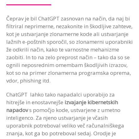
Čeprav je bil ChatGPT zasnovan na način, da naj bi
filtriral neprimerne, nezakonite in škodljive zahteve,
kot je ustvarjanje zlonamerne kode ali ustvarjanje
lažnih e-poštnih sporočil, so zlonamerni uporabniki
že odkrili način, kako te varnostne mehanizme
zaobiti. In to na zelo preprost način – tako da so se
ognili neposrednim omembam škodljivih izrazov,
kot so na primer zlonamerna programska oprema,
vdor, phishing itd.
ChatGPT lahko tako napadalci uporabijo za
hitrejše in enostavnejše
izvajanje kibernetskih
napadov
s pomočjo kode, ustvarjene z umetno
inteligenco. Za njeno ustvarjanje je včasih
uporabnik potreboval veliko več računalniškega
znanja, kot ga bo potreboval sedaj. Orodje je