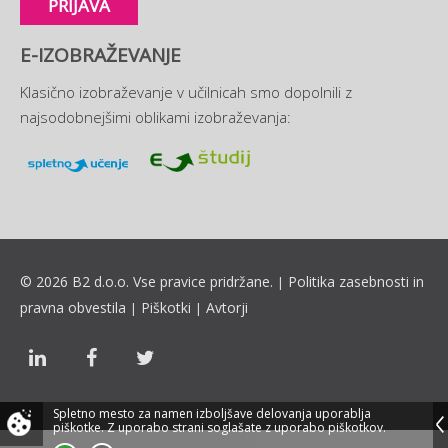
PRIJAVA
E-IZOBRAŽEVANJE
Klasično izobraževanje v učilnicah smo dopolnili z
najsodobnejšimi oblikami izobraževanja:
© 2026 B2 d.o.o. Vse pravice pridržane.
Politika zasebnosti in
|
pravna obvestila
Piškotki
Avtorji
|
|
Spletno mesto za namen izboljšave delovanja uporablja
piškotke.
Z uporabo strani soglašate z uporabo piškotkov.