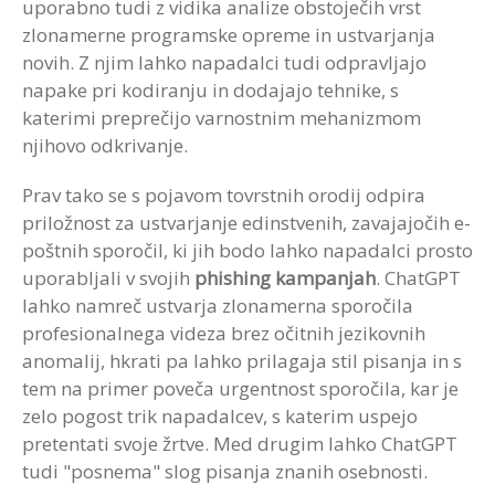
uporabno tudi z vidika analize obstoječih vrst
zlonamerne programske opreme in ustvarjanja
novih. Z njim lahko napadalci tudi odpravljajo
napake pri kodiranju in dodajajo tehnike, s
katerimi preprečijo varnostnim mehanizmom
njihovo odkrivanje.
Prav tako se s pojavom tovrstnih orodij odpira
priložnost za ustvarjanje edinstvenih, zavajajočih e-
poštnih sporočil, ki jih bodo lahko napadalci prosto
uporabljali v svojih
phishing kampanjah
. ChatGPT
lahko namreč ustvarja zlonamerna sporočila
profesionalnega videza brez očitnih jezikovnih
anomalij, hkrati pa lahko prilagaja stil pisanja in s
tem na primer poveča urgentnost sporočila, kar je
zelo pogost trik napadalcev, s katerim uspejo
pretentati svoje žrtve. Med drugim lahko ChatGPT
tudi "posnema" slog pisanja znanih osebnosti.