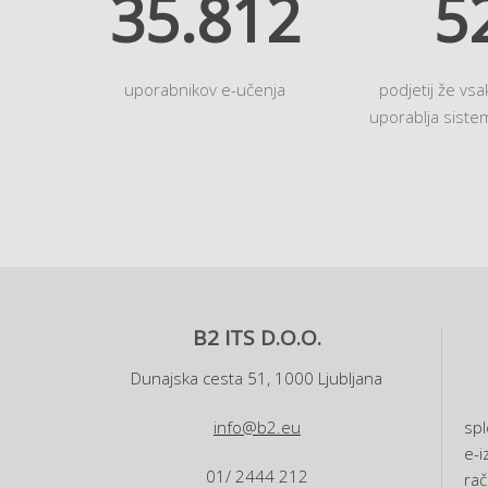
41.238
6
uporabnikov e-učenja
podjetij že vs
uporablja sist
B2 ITS D.O.O.
Dunajska cesta 51, 1000 Ljubljana
info@b2.eu
spl
e-i
01/ 2444 212
rač