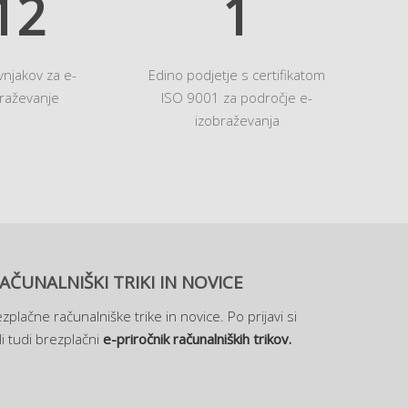
14
1
vnjakov za e-
Edino podjetje s certifikatom
raževanje
ISO 9001 za področje e-
izobraževanja
AČUNALNIŠKI TRIKI IN NOVICE
zplačne računalniške trike in novice. Po prijavi si
i tudi brezplačni
e-priročnik računalniških trikov.