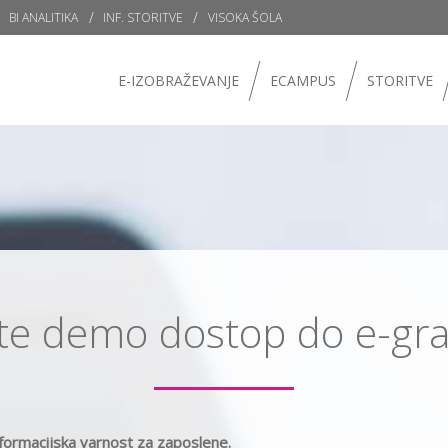
BI ANALITIKA
INF. STORITVE
VISOKA ŠOLA
E-IZOBRAŽEVANJE
ECAMPUS
STORITVE
ite demo dostop do e-gra
formacijska varnost za zaposlene.