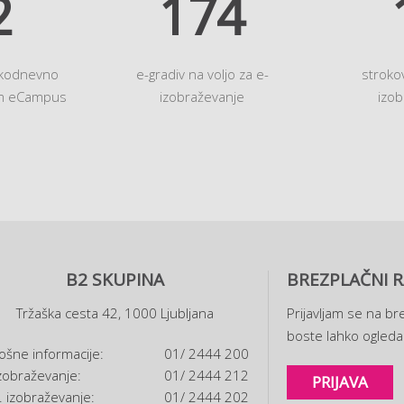
0
200
akodnevno
e-gradiv na voljo za e-
stroko
em eCampus
izobraževanje
izob
B2 SKUPINA
BREZPLAČNI R
Tržaška cesta 42, 1000 Ljubljana
Prijavljam se na bre
boste lahko ogledal
ošne informacije:
01/ 2444 200
zobraževanje:
01/ 2444 212
PRIJAVA
. izobraževanje:
01/ 2444 202