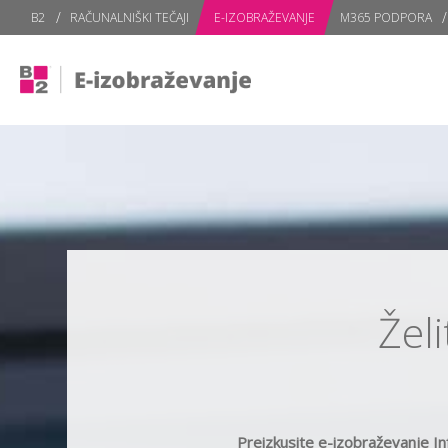
B2
RAČUNALNIŠKI TEČAJI
E-IZOBRAŽEVANJE
M365 PODPORA
Žel
Preizkusite e-izobraževanje In