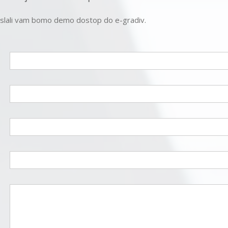
poslali vam bomo demo dostop do e-gradiv.