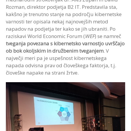
Rozman, direktor podjetja B2 IT. Predstavila sta,
kakšno je trenutno stanje na področju kibernetske
varnosti ter opisala nekaj najnovejših metod
napadov na podjetja ter kako se jih ubraniti. Po
raziskavi World Economic Forum (
WEF
) se namreč
tveganja povezana s kibernetsko varnostjo uvrščajo
ob bok okoljskim in družbenim tveganjem
. V
največji meri pa je uspešnost kibernetskega
napada odvisna prav od človeškega faktorja, t.j.
človeške napake na strani žrtve.