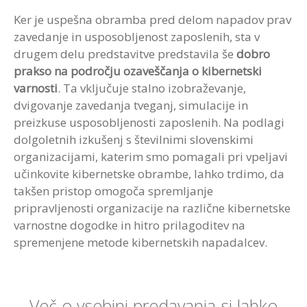
Ker je uspešna obramba pred delom napadov prav
zavedanje in usposobljenost zaposlenih, sta v
drugem delu predstavitve predstavila še
dobro
prakso na področju ozaveščanja o kibernetski
varnosti
. Ta vključuje stalno izobraževanje,
dvigovanje zavedanja tveganj, simulacije in
preizkuse usposobljenosti zaposlenih. Na podlagi
dolgoletnih izkušenj s številnimi slovenskimi
organizacijami, katerim smo pomagali pri vpeljavi
učinkovite kibernetske obrambe, lahko trdimo, da
takšen pristop omogoča spremljanje
pripravljenosti organizacije na različne kibernetske
varnostne dogodke in hitro prilagoditev na
spremenjene metode kibernetskih napadalcev.
Več o vsebini predavanja si lahko