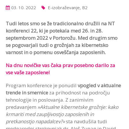
03. 10. 2022
E-izobraževanje, B2
Tudi letos smo se že tradicionalno družili na NT
konferenci 22, ki je potekala med 26. in 28.
septembrom 2022 v Portorožu. Med drugim smo
se pogovarjali tudi o grožnjah za kibernetsko
varnost in o pomenu osveščanja zaposlenih.
Na dnu novičke vas čaka prav posebno darilo za
vse vaše zaposlene!
Program konference je ponudil
vpogled v aktualne
trende in smernice
za prihodnost na področju
tehnologije in poslovanja. Z zanimivim
predavanjem
»Aktualne kibernetske grožnje: kako
krmariti med zaupljivostjo zaposlenih in
pretkanostjo napadalcev?«
sta navdušila tudi
mednarodni strokovnjak dr. Aleš Zupan in David