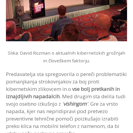
Slika: David Rozman o aktualnih kibernetskih grožnjah
in človeškem faktorju.
Predavatelja sta spregovorila o pereči problematiki
pomanjkanja strokovnjakov za boj proti
kibernetskim zlikovcem in o
vse bolj pretkanih in
iznajdljivih napadalcih
. Med drugim sta delila tudi
svojo osebno izkušnjo z
'
vishingom
'
. Gre za vrsto
napada, kjer nas nepridipravi pod pretvezo
preventivne tehnične pomoči poizkušajo izrabiti
preko klica na mobilni telefon z namenom, da bi