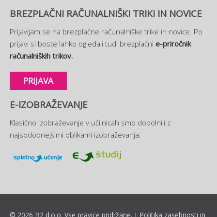
BREZPLAČNI RAČUNALNIŠKI TRIKI IN NOVICE
Prijavljam se na brezplačne računalniške trike in novice. Po
prijavi si boste lahko ogledali tudi brezplačni
e-priročnik
računalniških trikov.
PRIJAVA
E-IZOBRAŽEVANJE
Klasično izobraževanje v učilnicah smo dopolnili z
najsodobnejšimi oblikami izobraževanja:
© 2026 B2 d.o.o. Vse pravice pridržane.
Politika zasebnosti in
|