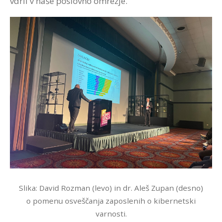
vdrli v naše poslovno omrežje.
Slika: David Rozman (levo) in dr. Aleš Zupan (desno)
o pomenu osveščanja zaposlenih o kibernetski
varnosti.