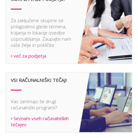
del
pri
bod
Za zaključene skupine se
z z
prilagodimo glede termina,
trajanja in lokacije izvedbe
usposabljanja. Zaupajte nam
vaše želje in pokličite.
več za podjetja
VSI RAČUNALNIŠKI TEČAJI
Vas zanimajo še drugi
računalniški programi?
Seznam vseh računalniških
tečajev