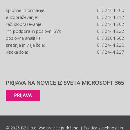
splošne informacije:
01/ 2444 200
e-izobraževanje:
01/ 2444 212
rač. izobraževanje:
01/ 2444 202
inf. podpora in poslovni SW:
01/ 2444 222
poslovna analitika:
01/ 3204 502
srednja in višja šola:
01/ 2444 220
visoka šola:
01/ 2444 227
PRIJAVA NA NOVICE IZ SVETA MICROSOFT 365
PRIJAVA
© 2026 B2 d.o.o. Vse pravice pridržane.
Politika zasebnosti in
|