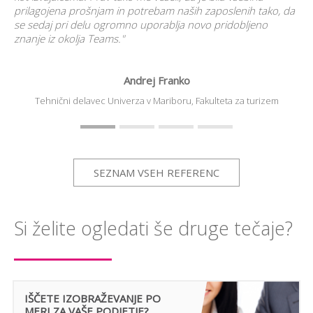
prilagojena prošnjam in potrebam naših zaposlenih tako, da
se sedaj pri delu ogromno uporablja novo pridobljeno
znanje iz okolja Teams."
Andrej Franko
Tehnični delavec
Univerza v Mariboru, Fakulteta za turizem
SEZNAM VSEH REFERENC
Si želite ogledati še druge tečaje?
"P
zan
su
 pri
akt
ve
up
IŠČETE IZOBRAŽEVANJE PO
po
MERI ZA VAŠE PODJETJE?