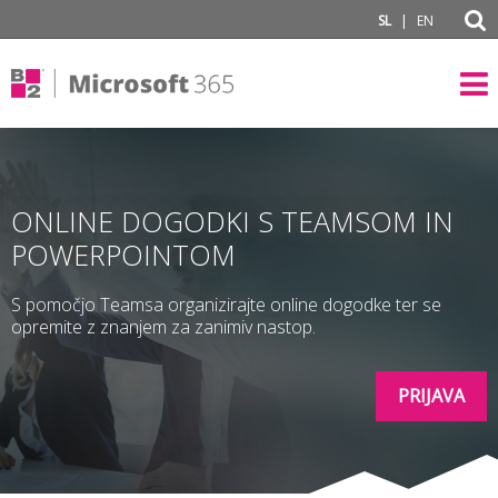
subPage portal
|
SL
EN
ONLINE DOGODKI S TEAMSOM IN
POWERPOINTOM
S pomočjo Teamsa organizirajte online dogodke ter se
opremite z znanjem za zanimiv nastop.
PRIJAVA