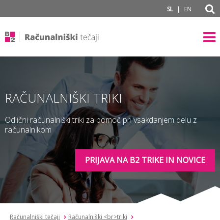
subPage
|
SL
EN
RAČUNALNIŠKI TRIKI
Odlični računalniški triki za pomoč pri vsakdanjem delu z
računalnikom
PRIJAVA NA B2 TRIKE IN NOVICE
Računalniški tečaji
Računalniški <br>triki