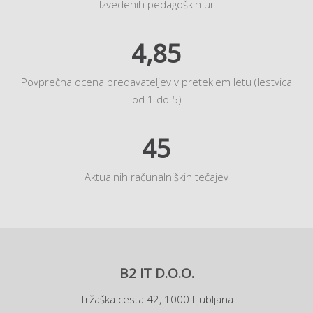
Izvedenih pedagoških ur
4,85
Povprečna ocena predavateljev v preteklem letu (lestvica
od 1 do 5)
45
Aktualnih računalniških tečajev
B2 IT D.O.O.
Tržaška cesta 42, 1000 Ljubljana