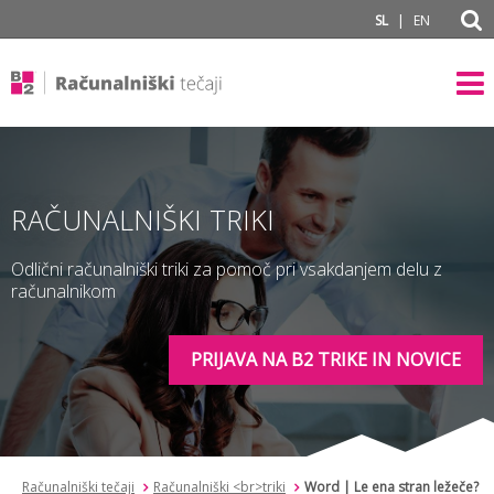
subPage
|
SL
EN
RAČUNALNIŠKI TRIKI
Odlični računalniški triki za pomoč pri vsakdanjem delu z
računalnikom
PRIJAVA NA B2 TRIKE IN NOVICE
Računalniški tečaji
Računalniški <br>triki
Word | Le ena stran ležeče?