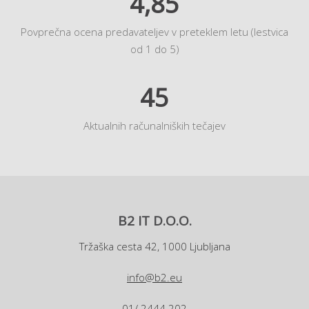
4,85
Povprečna ocena predavateljev v preteklem letu (lestvica
od 1 do 5)
45
Aktualnih računalniških tečajev
B2 IT D.O.O.
Tržaška cesta 42, 1000 Ljubljana
info@b2.eu
01/ 2444 202