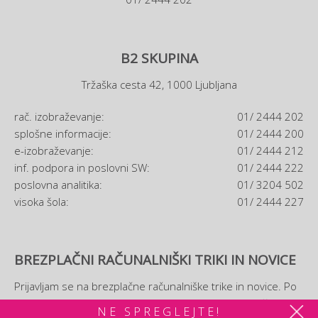
B2 SKUPINA
Tržaška cesta 42, 1000 Ljubljana
rač. izobraževanje:
01/ 2444 202
splošne informacije:
01/ 2444 200
e-izobraževanje:
01/ 2444 212
inf. podpora in poslovni SW:
01/ 2444 222
poslovna analitika:
01/ 3204 502
visoka šola:
01/ 2444 227
BREZPLAČNI RAČUNALNIŠKI TRIKI IN NOVICE
Prijavljam se na brezplačne računalniške trike in novice. Po
prijavi si boste lahko ogledali tudi brezplačni
e-priročnik
NE SPREGLEJTE!