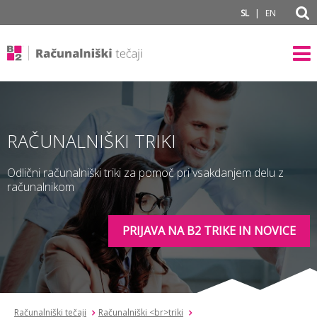
subPage
|
SL
EN
RAČUNALNIŠKI TRIKI
Odlični računalniški triki za pomoč pri vsakdanjem delu z
računalnikom
PRIJAVA NA B2 TRIKE IN NOVICE
Računalniški tečaji
Računalniški <br>triki