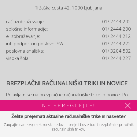
Tržaška cesta 42, 1000 Ljubljana
rač. izobraževanje:
01/ 2444 202
splošne informacije:
01/ 2444 200
e-izobraževanje:
01/ 2444 212
inf. podpora in poslovni SW:
01/ 2444 222
poslovna analitika:
01/ 3204 502
visoka šola:
01/ 2444 227
BREZPLAČNI RAČUNALNIŠKI TRIKI IN NOVICE
Prijavljam se na brezplačne računalniške trike in novice. Po
prijavi si boste lahko ogledali tudi brezplačni
e-priročnik
NE SPREGLEJTE!
računalniških trikov.
Želite prejemati aktualne računalniške trike in nasvete?
Zaupajte nam svoj elektronski naslov in prejeli boste tudi brezplačni e-priročnik
PRIJAVA
računalniških trikov.