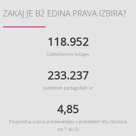
ZAKAJ JE B2 EDINA PRAVA IZBIRA?
118.952
Udeležencev tečajev
233.237
Izvedenih pedagoških ur
4,85
Povprečna ocena predavateljev v preteklem letu (lestvica
od 1 do 5)