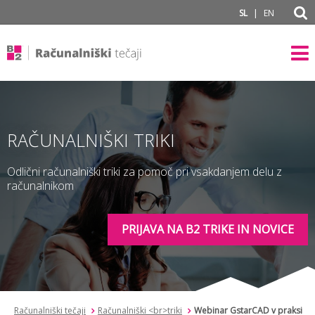
subPage
|
SL
EN
RAČUNALNIŠKI TRIKI
Odlični računalniški triki za pomoč pri vsakdanjem delu z
računalnikom
PRIJAVA NA B2 TRIKE IN NOVICE
Računalniški tečaji
Računalniški <br>triki
Webinar GstarCAD v praksi