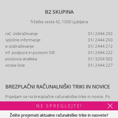
B2 SKUPINA
Tržaška cesta 42, 1000 Ljubljana
rač. izobraževanje:
01/ 2444 202
splošne informacije:
01/ 2444 200
e-izobraževanje:
01/ 2444 212
inf. podpora in poslovni SW:
01/ 2444 222
poslovna analitika:
01/ 3204 502
visoka šola:
01/ 2444 227
BREZPLAČNI RAČUNALNIŠKI TRIKI IN NOVICE
Prijavljam se na brezplačne računalniške trike in novice. Po
prijavi si boste lahko ogledali tudi brezplačni
e-priročnik
NE SPREGLEJTE!
računalniških trikov.
Želite prejemati aktualne računalniške trike in nasvete?