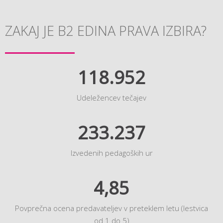
ZAKAJ JE B2 EDINA PRAVA IZBIRA?
118.952
Udeležencev tečajev
233.237
Izvedenih pedagoških ur
4,85
Povprečna ocena predavateljev v preteklem letu (lestvica
od 1 do 5)