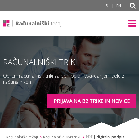
subPage
|
SL
EN
RAČUNALNIŠKI TRIKI
Odlični računalniški triki za pomoč pri vsakdanjem delu z
računalnikom
PRIJAVA NA B2 TRIKE IN NOVICE
Računalniški tečaji
Računalniški <br>triki
PDF | digitalni podpis