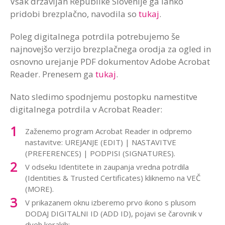
Vsak državljan Republike Slovenije ga lahko
pridobi brezplačno, navodila so
tukaj
.
Poleg digitalnega potrdila potrebujemo še
najnovejšo verzijo brezplačnega orodja za ogled in
osnovno urejanje PDF dokumentov Adobe Acrobat
Reader. Prenesem ga
tukaj
.
Nato sledimo spodnjemu postopku namestitve
digitalnega potrdila v Acrobat Reader:
Zaženemo program Acrobat Reader in odpremo
nastavitve: UREJANJE (EDIT) | NASTAVITVE
(PREFERENCES) | PODPISI (SIGNATURES).
V odseku Identitete in zaupanja vredna potrdila
(Identities & Trusted Certificates) kliknemo na VEČ
(MORE).
V prikazanem oknu izberemo prvo ikono s plusom
DODAJ DIGITALNI ID (ADD ID), pojavi se čarovnik v
dveh korakih: