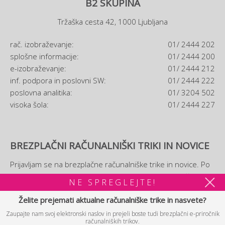
B2 SKUPINA
Tržaška cesta 42, 1000 Ljubljana
rač. izobraževanje:
01/ 2444 202
splošne informacije:
01/ 2444 200
e-izobraževanje:
01/ 2444 212
inf. podpora in poslovni SW:
01/ 2444 222
poslovna analitika:
01/ 3204 502
visoka šola:
01/ 2444 227
BREZPLAČNI RAČUNALNIŠKI TRIKI IN NOVICE
Prijavljam se na brezplačne računalniške trike in novice. Po
prijavi si boste lahko ogledali tudi brezplačni
e-priročnik
NE SPREGLEJTE!
računalniških trikov.
Želite prejemati aktualne računalniške trike in nasvete?
Zaupajte nam svoj elektronski naslov in prejeli boste tudi brezplačni e-priročnik
PRIJAVA
računalniških trikov.