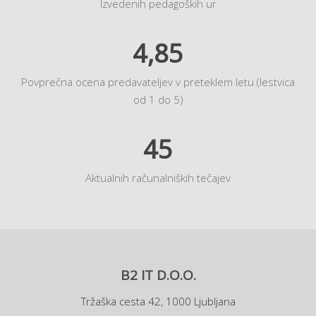
Izvedenih pedagoških ur
4,85
Povprečna ocena predavateljev v preteklem letu (lestvica
od 1 do 5)
45
Aktualnih računalniških tečajev
B2 IT D.O.O.
Tržaška cesta 42, 1000 Ljubljana