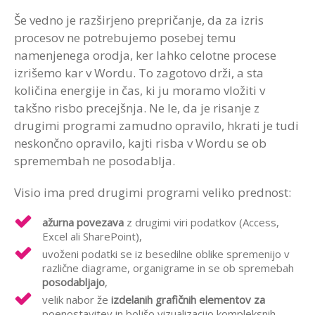
Še vedno je razširjeno prepričanje, da za izris
procesov ne potrebujemo posebej temu
namenjenega orodja, ker lahko celotne procese
izrišemo kar v Wordu. To zagotovo drži, a sta
količina energije in čas, ki ju moramo vložiti v
takšno risbo precejšnja. Ne le, da je risanje z
drugimi programi zamudno opravilo, hkrati je tudi
neskončno opravilo, kajti risba v Wordu se ob
spremembah ne posodablja.
Visio ima pred drugimi programi veliko prednost:
ažurna povezava
z drugimi viri podatkov (Access,
Excel ali SharePoint),
uvoženi podatki se iz besedilne oblike spremenijo v
različne diagrame, organigrame in se ob spremebah
posodabljajo
,
velik nabor že
izdelanih grafičnih elementov za
poenostavitev in boljšo vizualizacijo kompleksnih