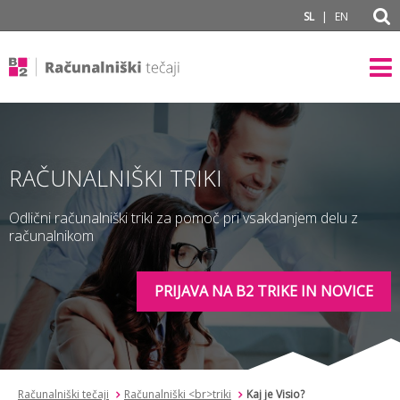
subPage
|
SL
EN
RAČUNALNIŠKI TRIKI
Odlični računalniški triki za pomoč pri vsakdanjem delu z
računalnikom
PRIJAVA NA B2 TRIKE IN NOVICE
Računalniški tečaji
Računalniški <br>triki
Kaj je Visio?