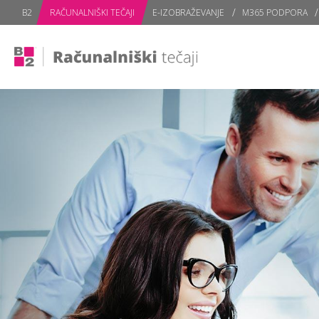
subPage
B2
RAČUNALNIŠKI TEČAJI
E-IZOBRAŽEVANJE
M365 PODPORA