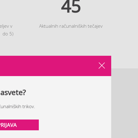
45
ljev v
Aktualnih računalniških tečajev
1 do 5)
AČUNALNIŠKI TRIKI IN NOVICE
nasvete?
zplačne računalniške trike in novice. Po prijavi si
unalniških trikov.
i tudi brezplačni
e-priročnik računalniških trikov.
PRIJAVA