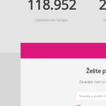
118.952
2
Udeležencev tečajev
I
B2 IT D.O.O.
Želite 
Tržaška cesta 42, 1000 Ljubljana
Zaupajte nam svoj
info@b2.eu
rač
spl
01/ 2444 202
e-i
inf