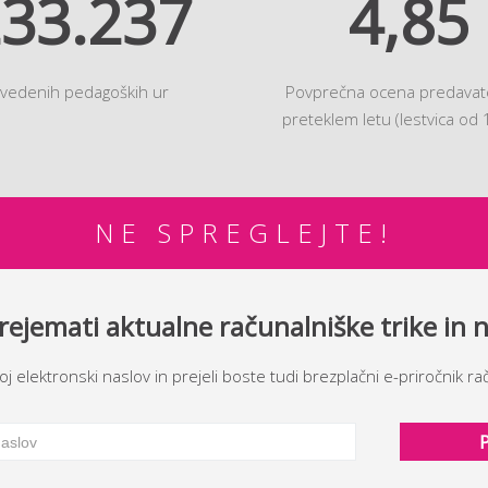
33.237
4,85
zvedenih pedagoških ur
Povprečna ocena predavate
preteklem letu (lestvica od 
NE SPREGLEJTE!
B2 SKUPINA
BREZPLAČNI R
prejemati aktualne računalniške trike in 
Tržaška cesta 42, 1000 Ljubljana
Prijavljam se na bre
 elektronski naslov in prejeli boste tudi brezplačni e-priročnik rač
boste lahko ogledal
. izobraževanje:
01/ 2444 202
ošne informacije:
01/ 2444 200
PRIJAVA
zobraževanje:
01/ 2444 212
. podpora in poslovni SW:
01/ 2444 222