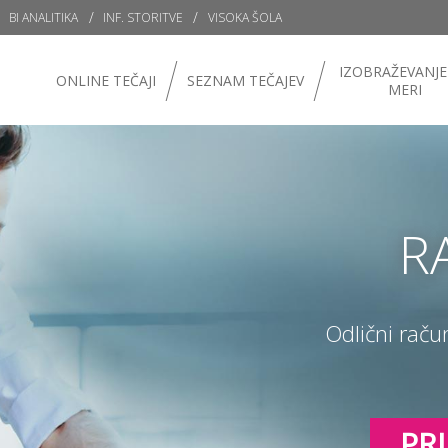
BI ANALITIKA
INF. STORITVE
VISOKA ŠOLA
IZOBRAŽEVANJE
ONLINE TEČAJI
SEZNAM TEČAJEV
MERI
R
Odlični raču
PRI