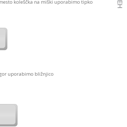
amesto koleščka na miški uporabimo tipko
zgor uporabimo bližnjico