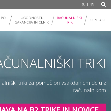
|
SL
EN
 PO
UGODNOSTI,
RAČUNALNIŠKI
KONTAKT
GARANCIJA IN CENIK
TRIKI
AČUNALNIŠKI TRIKI
nalniški triki za pomoč pri vsakdanjem delu z
računalnikom
JAVA NA B2 TRIKE IN NOVICE